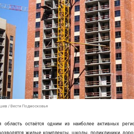
ушев / Вести Подмосковья
я область остаётся одним из наиболее активных реги
возводятся жилые комплексы, школы, поликлиники, доро