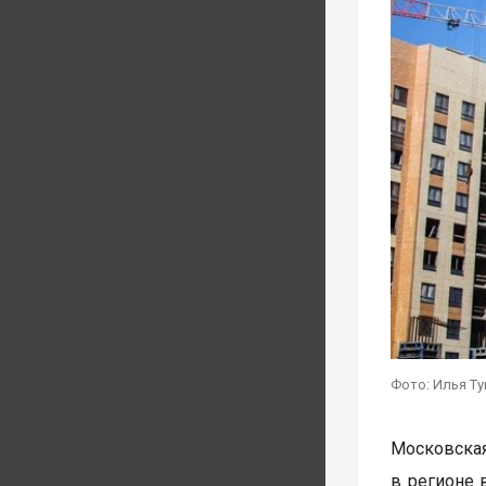
Фото: Илья Т
Московска
в регионе 