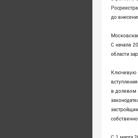
Росреестр
до внесени
Московская
С начала 2
области за
Ключевую 
вступления
в долевом 
законодат
застройщи
собственно
С 1 марта 