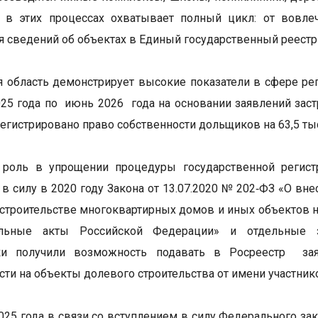
а в этих процессах охватывает полный цикл: от вовле
я сведений об объектах в Единый государственный реестр
 область демонстрирует высокие показатели в сфере рег
025 года по июнь 2026 года на основании заявлений за
регистрировано право собственности дольщиков на 63,5 т
роль в упрощении процедуры государственной регистр
 в силу в 2020 году Закона от 13.07.2020 № 202‑ФЗ «О в
строительстве многоквартирных домов и иных объектов 
ельные акты Российской Федерации» и отдельные з
ки получили возможность подавать в Росреестр зая
сти на объекты долевого строительства от имени участник
2025 года в связи со вступлением в силу Федерального за