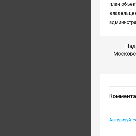
план объек
владельцев
администра
Над
Московск
Коммента
Авторизуйте