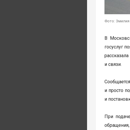
Фото: Эмилия
В Московс
госуслуг п
рассказал
и связи.
Сообщаетс
и просто п
и постанов
При подаче
обращения