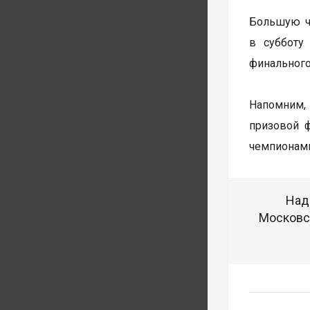
Большую ча
в субботу
финального
Напомним, 
призовой 
чемпионами
Над
Московск