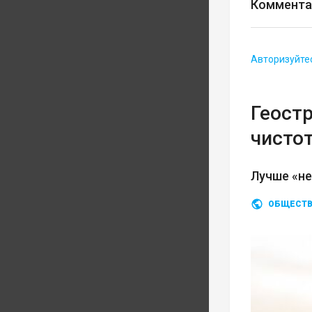
Коммента
Авторизуйте
Геост
чисто
Лучше «не
ОБЩЕСТ