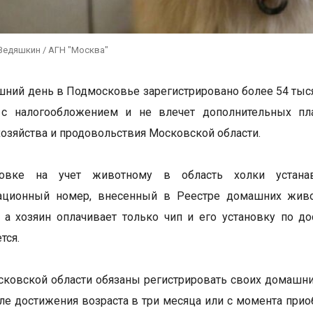
Ведяшкин / АГН "Москва"
шний день в Подмосковье зарегистрировано более 54 тыс
 с налогообложением и не влечет дополнительных пла
хозяйства и продовольствия Московской области.
овке на учет животному в область холки устанав
ационный номер, внесенный в Реестре домашних живо
, а хозяин оплачивает только чип и его установку по д
тся.
ковской области обязаны регистрировать своих домашних 
ле достижения возраста в три месяца или с момента прио