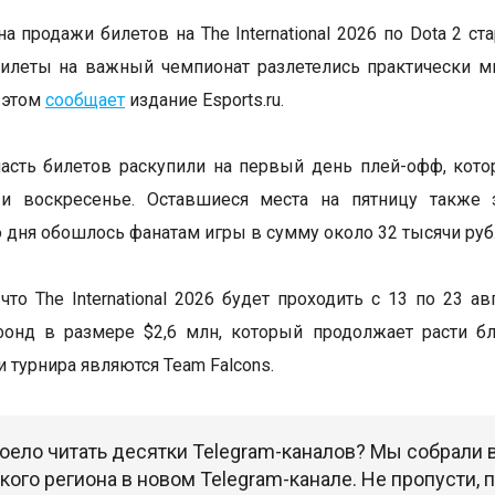
а продажи билетов на The International 2026 по Dota 2 ст
илеты на важный чемпионат разлетелись практически м
 этом
сообщает
издание Esports.ru.
сть билетов раскупили на первый день плей-офф, кото
 и воскресенье. Оставшиеся места на пятницу также 
 дня обошлось фанатам игры в сумму около 32 тысячи руб
что The International 2026 будет проходить с 13 по 23 а
фонд в размере $2,6 млн, который продолжает расти б
 турнира являются Team Falcons.
оело читать десятки Telegram-каналов? Мы собрали
ого региона в новом Telegram-канале. Не пропусти,