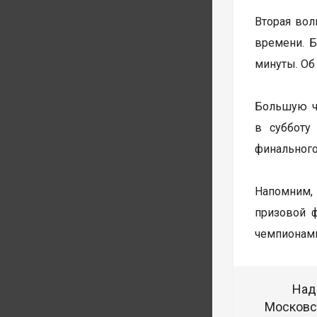
Вторая волн
времени. Б
минуты. Об
Большую ча
в субботу
финального
Напомним, 
призовой 
чемпионами
Над
Московск