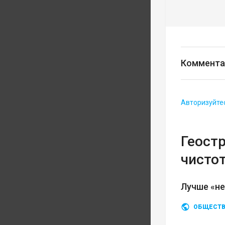
Коммента
Авторизуйте
Геост
чисто
Лучше «не
ОБЩЕСТ