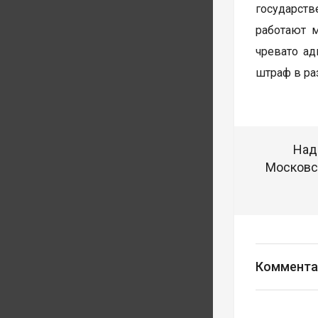
государст
работают 
чревато ад
штраф в раз
Над
Московск
Коммента