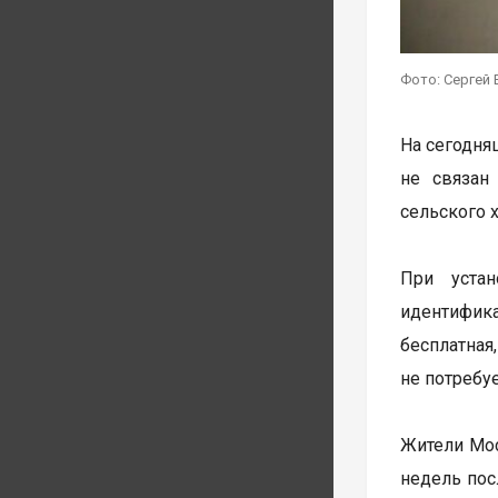
Фото: Сергей 
На сегодня
не связан
сельского 
При устан
идентифик
бесплатная
не потребуе
Жители Мос
недель пос