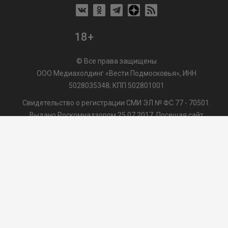
18+
© Все права защищены
ООО Медиахолдинг «Вести Подмосковья», ИНН
5028035348; КПП 502801001
Свидетельство о регистрации СМИ ЭЛ № ФС 77 - 70501.
Выдано Роскомнадзором 25.07.2017. Посещая сайт
vmo24.ru, Вы даете согласие на обработку файлов cookie,
сбор которых осуществляется ООО Медиахолдинг «Вести
Подмосковья» на условиях
Пользовательского
соглашения
обработки файлов cookie. ООО "ВП" также
может использовать указанные данные для их
последующей обработки системами Яндекс.Метрика и
др., которая осуществляется с целью функционирования
сайта vmo24.ru.