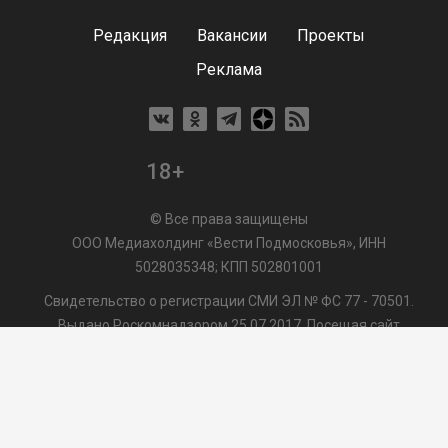
Редакция
Вакансии
Проекты
Реклама
18+
© Все права защищены
ООО Медиахолдинг «Вести Подмосковья», ИНН
5028035348; КПП 502801001
Свидетельство о регистрации СМИ ЭЛ № ФС 77 - 70501.
Выдано Роскомнадзором 25.07.2017. Посещая сайт
vmo24.ru, Вы даете согласие на обработку файлов cookie,
сбор которых осуществляется ООО Медиахолдинг «Вести
Подмосковья» на условиях
Пользовательского
соглашения
обработки файлов cookie. ООО "ВП" также
может использовать указанные данные для их