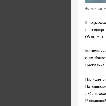
Фото: Илья Т
В подмоско
по подозре
Об этом со
Мошенники 
с её банко
Гражданка 
Полиция с
По данному
либо в осо
Российской