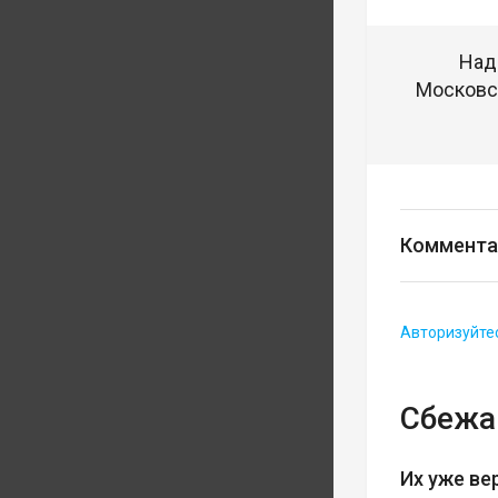
Над
Московск
Коммента
Авторизуйте
Сбежа
Их уже ве