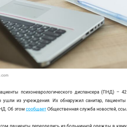
c.com
ациенты психоневрологического диспансера (ПНД) – 42
 ушли из учреждения. Их обнаружил санитар, пациенты 
НД. Об этом
сообщает
Общественная служба новостей, ссыл
гом пациенты переоделись из больничной одежды в кам