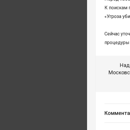
К поискам 
«Угроза уб
Сейчас уто
процедуры 
Над
Московск
Коммента