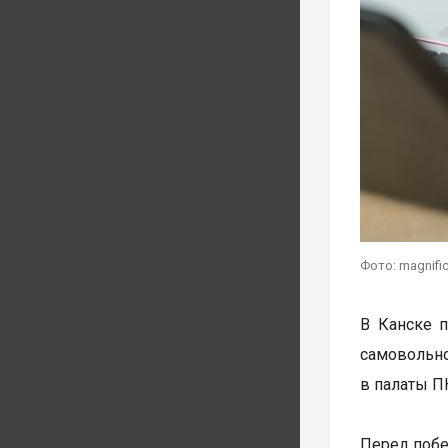
Фото: magnifi
В Канске п
самовольно
в палаты П
Перед побе