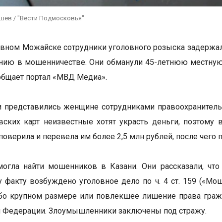
ушев / "Вести Подмосковья"
вном Можайске сотрудники уголовного розыска задержали
нию в мошенничестве. Они обманули 45-летнюю местную 
общает портал «МВД Медиа».
представились женщине сотрудниками правоохранительны
вских карт неизвестные хотят украсть деньги, поэтому 
поверила и перевела им более 2,5 млн рублей, после чего
могла найти мошенников в Казани. Они рассказали, чт
 факту возбуждено уголовное дело по ч. 4 ст. 159 («Мо
бо крупном размере или повлекшее лишение права граж
 Федерации. Злоумышленники заключены под стражу.