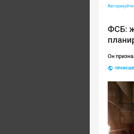
Авторизуйте
ФСБ: 
плани
Он призна
ПРОИСШЕ