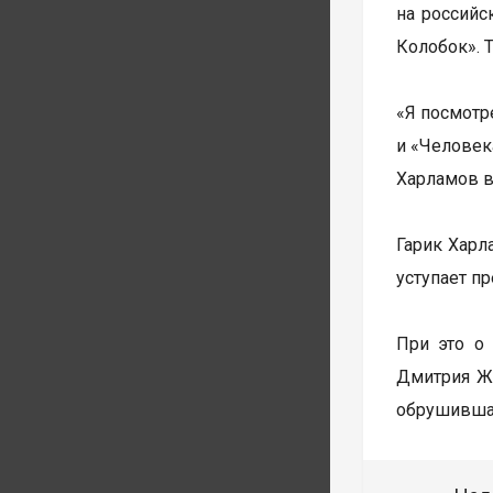
на российс
Колобок». 
«Я посмотр
и «Человека
Харламов в
Гарик Харл
уступает п
При это о
Дмитрия Жу
обрушившая