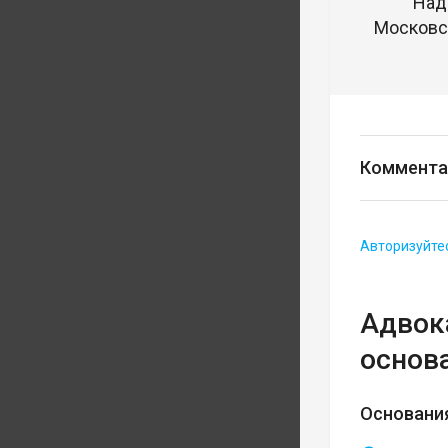
Над
Московск
Коммента
Авторизуйте
Адвока
основ
Основания