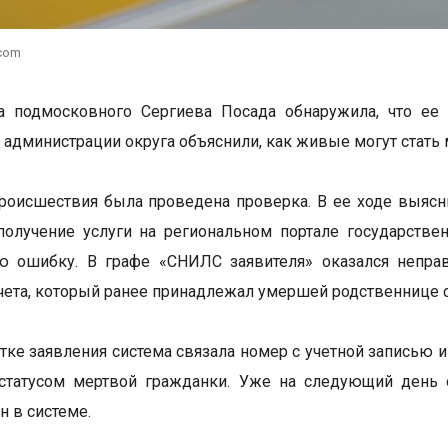
.com
а подмосковного Сергиева Посада обнаружила, что ее
В администрации округа объяснили, как живые могут стат
роисшествия была проведена проверка. В ее ходе выясн
получение услуги на региональном портале государств
ую ошибку. В графе «СНИЛС заявителя» оказался непра
чета, который ранее принадлежал умершей родственнице 
тке заявления система связала номер с учетной записью
статусом мертвой гражданки. Уже на следующий день 
н в системе.