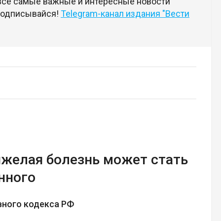
 все самые важные и интересные новости
 подписывайся!
Telegram-канал издания "Вести
тяжелая болезнь может стать
нного
вного кодекса РФ