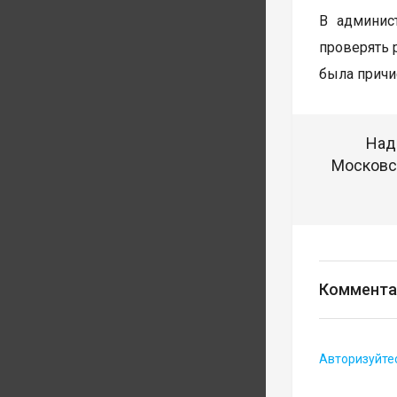
В админис
проверять 
была причи
Над
Московск
Коммента
Авторизуйте