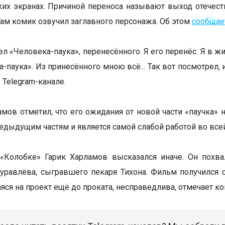
ких экранах. Причиной переноса называют выход отечес
Там комик озвучил заглавного персонажа. Об этом
сообщае
ел «Человека-паука», перенесённого. Я его перенёс. Я в ж
-паука». Из принесённого мною всё... Так вот посмотрел, 
 Telegram-канале.
амов отметил, что его ожидания от новой части «паучка»
редыдущим частям и является самой слабой работой во всей
 «Колобке» Гарик Харламов высказался иначе. Он похв
равлёва, сыгравшего пекаря Тихона. Фильм получился 
ся на проект ещё до проката, несправедлива, отмечает ко