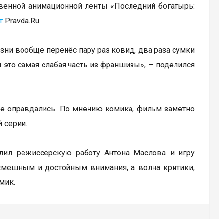
твенной анимационной ленты «Последний богатырь:
т
Pravda.Ru.
изни вообще перенёс пару раз ковид, два раза сумки
и это самая слабая часть из франшизы», — поделился
 не оправдались. По мнению комика, фильм заметно
 серии.
алил режиссёрскую работу Антона Маслова и игру
смешным и достойным внимания, а волна критики,
мик.