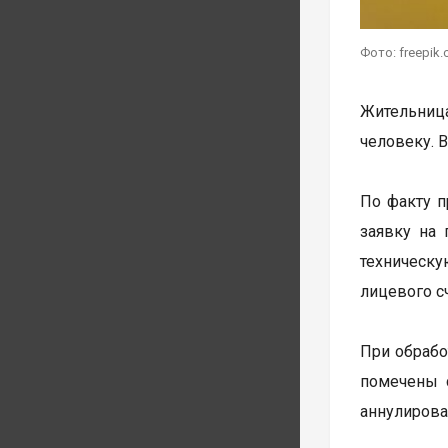
Фото: freepik
Жительниц
человеку. 
По факту п
заявку на 
техническ
лицевого с
При обрабо
помечены 
аннулирова