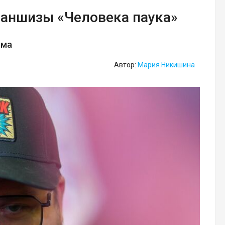
раншизы «Человека паука»
ьма
Автор:
Мария Никишина