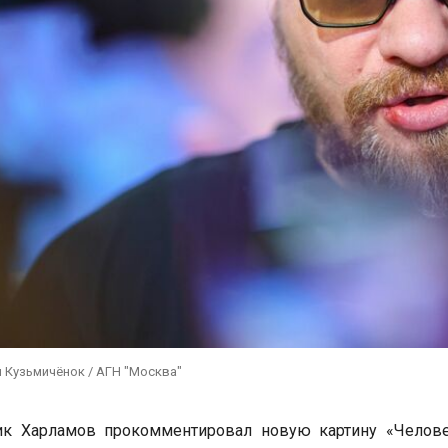
 Кузьмичёнок / АГН "Москва"
ик Харламов прокомментировал новую картину «Челове