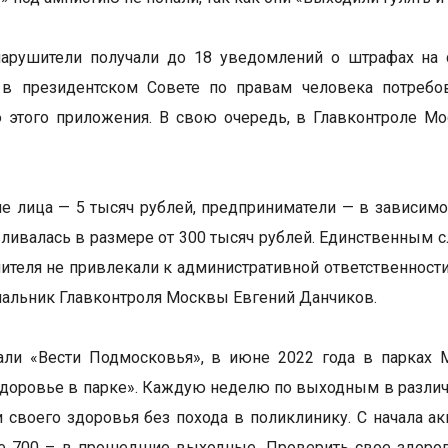
нарушители получали до 18 уведомлений о штрафах на 
а в президентском Совете по правам человека потреб
этого приложения. В свою очередь, в Главконтроле Мо
е лица — 5 тысяч рублей, предприниматели — в зависимо
вливалась в размере от 300 тысяч рублей. Единственным с
ителя не привлекали к административной ответственности
чальник Главконтроля Москвы Евгений Данчиков.
али «Вести Подмосковья», в июне 2022 года в парках 
доровье в парке». Каждую неделю по выходным в различн
и своего здоровья без похода в поликлинику. С начала ак
е 700 – в прошедшие выходные. Проверить свое здоров