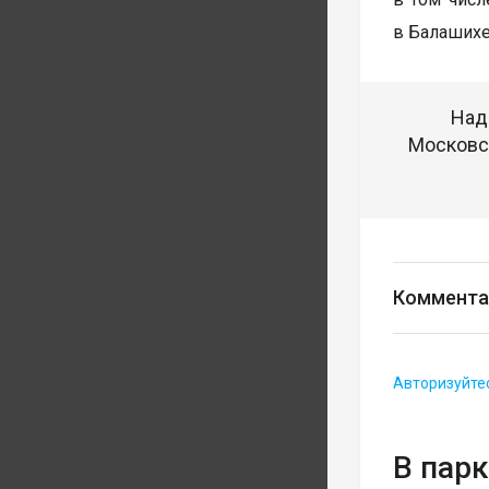
в Балашихе
Над
Московск
Коммента
Авторизуйте
В пар