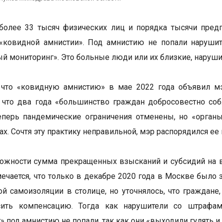
более 33 тысяч физических лиц и порядка тысячи пред
 «ковидной амнистии». Под амнистию не попали наруши
й мониторинг». Это больные люди или их близкие, нару
 что «ковидную амнистию» в мае 2022 года объявил мэ
, что два года «большинство граждан добросовестно с
еперь пандемические ограничения отменены, но «орган
ах. Сочтя эту практику неправильной, мэр распорядился ее 
ожности сумма прекращенных взысканий и субсидий на в
мечается, что только в декабре 2020 года в Москве был
ой самоизоляции в столице, но уточнялось, что граждане
сить компенсацию. Тогда как нарушители со штрафа
» под амнистию не попали, так как они «выходили гулять и