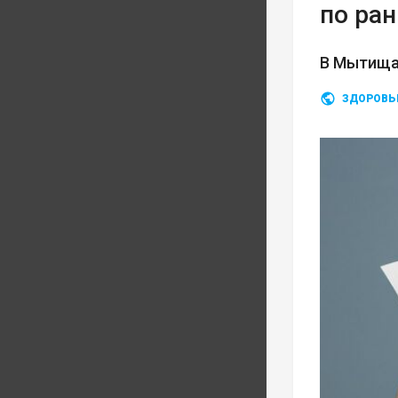
по ра
В Мытищах
ЗДОРОВЬ