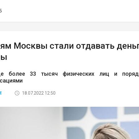
5
ям Москвы стали отдавать деньг
фы
це более 33 тысяч физических лиц и порядк
нсациями
18.07.2022 12:50
Е