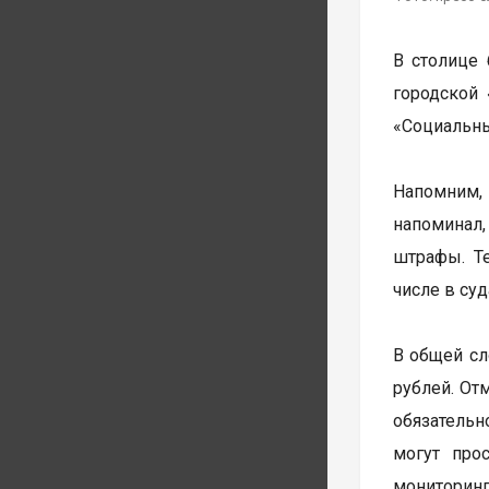
В столице 
городской
«Социальны
Напомним,
напоминал
штрафы. Т
числе в суд
В общей сл
рублей. От
обязательн
могут про
мониторинг