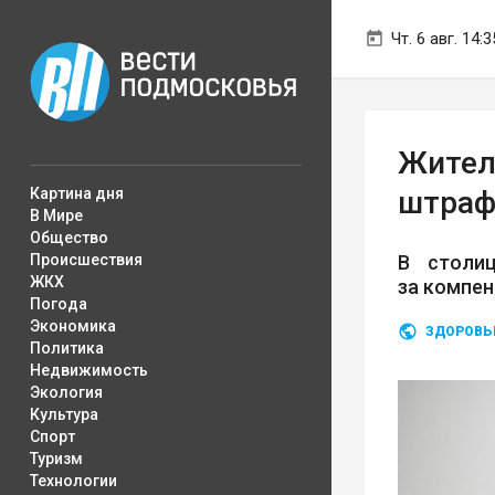
Чт. 6 авг. 14:3
Жител
Картина дня
штра
В Мире
Общество
Происшествия
В столи
ЖКХ
за компе
Погода
Экономика
ЗДОРОВЬ
Политика
Недвижимость
Экология
Культура
Спорт
Туризм
Технологии