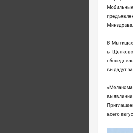
Мобильные 
предъявле
Минздрава
В Мытищах,
в Щелково
обследован
выдадут за
«Меланома 
выявление 
Приглашаем
всего авгу