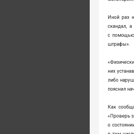
Иной раз 
скандал, 
с помощью 
штрафы».
«Физически
них устана
либо наруш
пояснил на
Как сообщ
«Проверь з
о состояни
в том числ