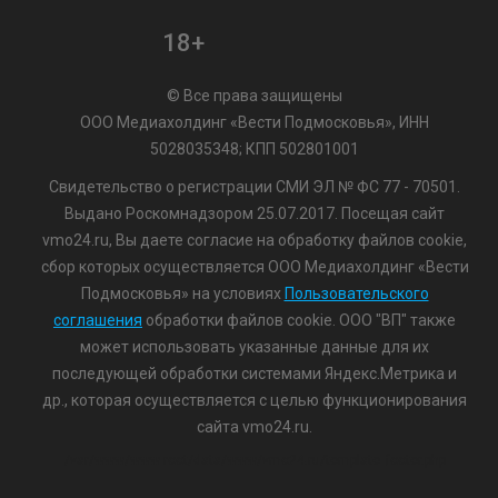
18+
© Все права защищены
ООО Медиахолдинг «Вести Подмосковья», ИНН
5028035348; КПП 502801001
Свидетельство о регистрации СМИ ЭЛ № ФС 77 - 70501.
Выдано Роскомнадзором 25.07.2017. Посещая сайт
vmo24.ru, Вы даете согласие на обработку файлов cookie,
сбор которых осуществляется ООО Медиахолдинг «Вести
Подмосковья» на условиях
Пользовательского
соглашения
обработки файлов cookie. ООО "ВП" также
может использовать указанные данные для их
последующей обработки системами Яндекс.Метрика и
др., которая осуществляется с целью функционирования
сайта vmo24.ru.
/var/www/www-root/data/www/vmo24.ru/template_footer.php