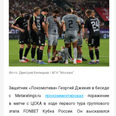
Фото: Дмитрий Белицкий / АГН "Москва"
Защитник «Локомотива» Георгий Джикия в беседе
с Metaratings.ru
прокомментировал
поражение
в матче с ЦСКА в ходе первого тура группового
этапа FONBET Кубка России. Он высказался