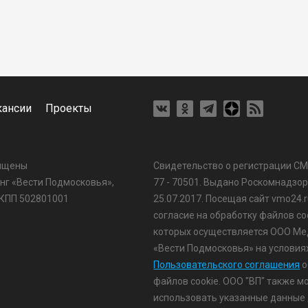
кансии
Проекты
щищены
Свидетельство о регистрации С
г «Вести Подмосковья»,
77 - 70501. Выдано Роскомнадзо
 КПП 502801001
25.07.2017. Посещая сайт vmo24.r
согласие на обработку файлов coo
которых осуществляется ООО Ме
«Вести Подмосковья» на условия
Пользовательского соглашения
о
файлов cookie. ООО "ВП" также м
использовать указанные данные 