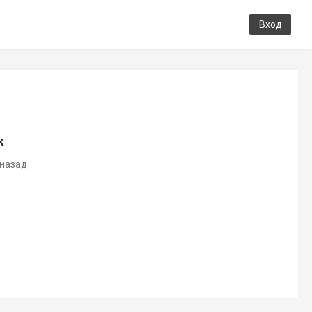
Вход
к
 назад