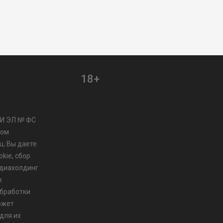
18+
/var/www/www-
МИ ЭЛ № ФС
root/data/www/vmo24.ru/template_footer.php
ром
u, Вы даете
kie, сбор
диахолдинг
х
бработки
ожет
для их