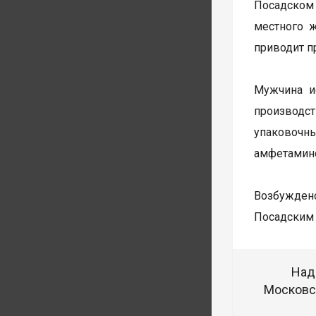
Посадском
местного 
приводит п
Мужчина и
производст
упаковочн
амфетамин
Возбуждено
Посадским 
Над
Московск