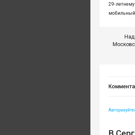
29-летнему
мобильный 
Над
Московск
Коммента
Авторизуйте
В Сер