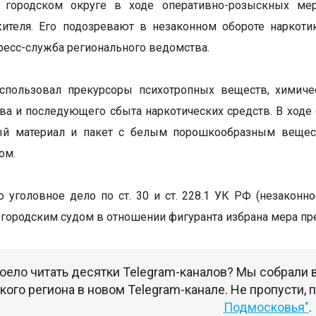
 городском округе в ходе оперативно-розыскных мер
жителя. Его подозревают в незаконном обороте наркот
ресс-служба регионального ведомства.
спользовал прекурсоры психотропных веществ, химиче
ва и последующего сбыта наркотических средств. В ходе
ый материал и пакет с белым порошкообразным веществ
ом.
 уголовное дело по ст. 30 и ст. 228.1 УК РФ (незаконн
городским судом в отношении фигуранта избрана мера пре
оело читать десятки Telegram-каналов? Мы собрали
ого региона в новом Telegram-канале. Не пропусти,
Подмосковья"
.