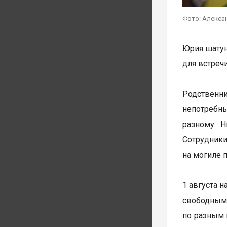
Фото: Алекса
Юрия шатун
для встреч
Родственни
непотребн
разному. 
Сотрудники
на могиле 
1 августа 
свободным
по разным 