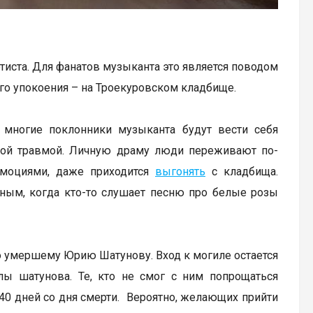
ртиста. Для фанатов музыканта это является поводом
его упокоения – на Троекуровском кладбище.
а многие поклонники музыканта будут вести себя
шой травмой. Личную драму люди переживают по-
эмоциями, даже приходится
выгонять
с кладбища.
ьным, когда кто-то слушает песню про белые розы
по умершему Юрию Шатунову. Вход к могиле остается
лы шатунова. Те, кто не смог с ним попрощаться
 40 дней со дня смерти. Вероятно, желающих прийти