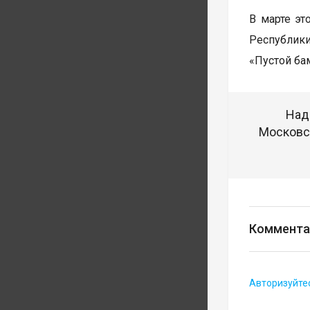
В марте эт
Республики
«Пустой бам
Над
Московск
Коммента
Авторизуйте