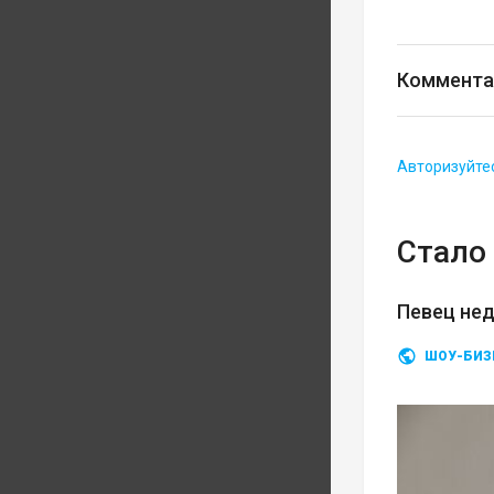
Коммента
Авторизуйте
Стало 
Певец нед
ШОУ-БИЗ