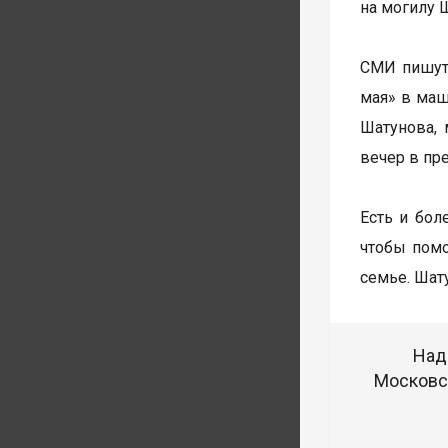
на могилу 
СМИ пишут,
мая» в маши
Шатунова, 
вечер в пр
Есть и бол
чтобы помо
семье. Шат
Над
Московск