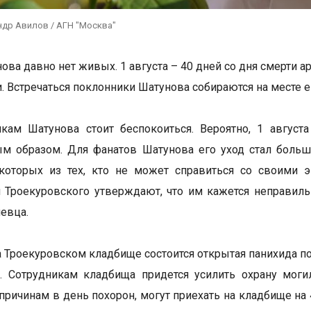
ндр Авилов / АГН "Москва"
ова давно нет живых. 1 августа – 40 дней со дня смерти а
и. Встречаться поклонники Шатунова собираются на месте 
кам Шатунова стоит беспокоиться. Вероятно, 1 август
ым образом. Для фанатов Шатунова его уход стал боль
Нкоторых из тех, кто не может справиться со своими 
 Троекуровского утверждают, что им кажется неправил
певца.
на Троекуровском кладбище состоится открытая панихида 
. Сотрудникам кладбища придется усилить охрану моги
причинам в день похорон, могут приехать на кладбище на