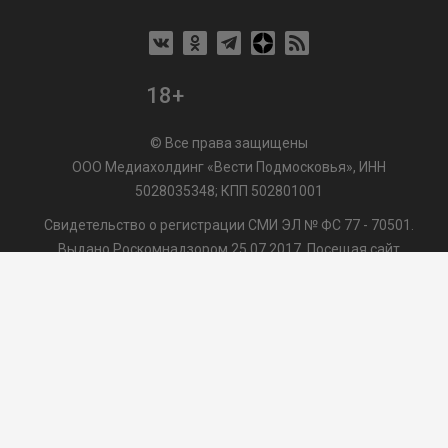
18+
© Все права защищены
ООО Медиахолдинг «Вести Подмосковья», ИНН
5028035348; КПП 502801001
Свидетельство о регистрации СМИ ЭЛ № ФС 77 - 70501.
Выдано Роскомнадзором 25.07.2017. Посещая сайт
vmo24.ru, Вы даете согласие на обработку файлов cookie,
сбор которых осуществляется ООО Медиахолдинг «Вести
Подмосковья» на условиях
Пользовательского
соглашения
обработки файлов cookie. ООО "ВП" также
может использовать указанные данные для их
последующей обработки системами Яндекс.Метрика и
др., которая осуществляется с целью функционирования
сайта vmo24.ru.