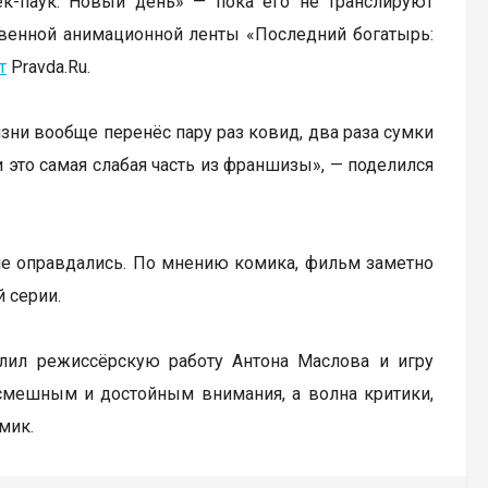
к-паук: Новый день» — пока его не транслируют
твенной анимационной ленты «Последний богатырь:
т
Pravda.Ru.
изни вообще перенёс пару раз ковид, два раза сумки
и это самая слабая часть из франшизы», — поделился
 не оправдались. По мнению комика, фильм заметно
 серии.
алил режиссёрскую работу Антона Маслова и игру
смешным и достойным внимания, а волна критики,
мик.