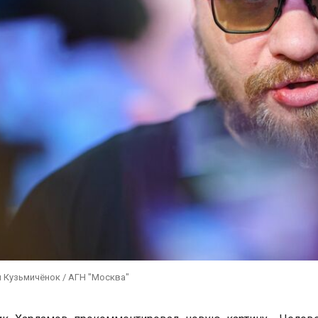
 Кузьмичёнок / АГН "Москва"