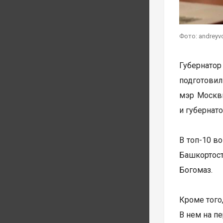
Фото: andreyv
Губернатор
подготовил
мэр Москвы
и губернат
В топ-10 в
Башкортост
Богомаз.
Кроме того
В нем на п