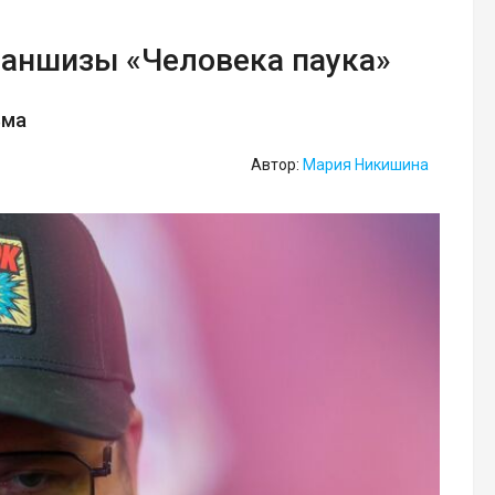
раншизы «Человека паука»
ьма
Автор:
Мария Никишина