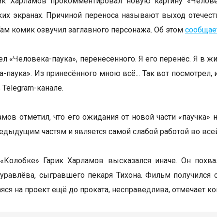
ик Харламов прокомментировал новую картину «Челове
ких экранах. Причиной переноса называют выход отечес
Там комик озвучил заглавного персонажа. Об этом
сообщае
ел «Человека-паука», перенесённого. Я его перенёс. Я в ж
-паука». Из принесённого мною всё... Так вот посмотрел, 
 Telegram-канале.
амов отметил, что его ожидания от новой части «паучка»
редыдущим частям и является самой слабой работой во всей
 «Колобке» Гарик Харламов высказался иначе. Он похв
равлёва, сыгравшего пекаря Тихона. Фильм получился 
ся на проект ещё до проката, несправедлива, отмечает ко