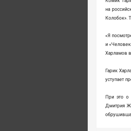
Комик Гар
на российс
Колобок». 
«Я посмотр
и «Человека
Харламов в
Гарик Харл
уступает п
При это о
Дмитрия Жу
обрушившая