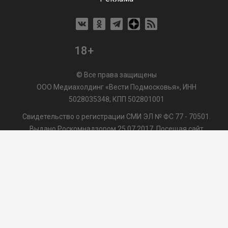
18+
© Все права защищены
ООО Медиахолдинг «Вести Подмосковья», ИНН
5028035348; КПП 502801001
Свидетельство о регистрации СМИ ЭЛ № ФС 77 - 70501.
Выдано Роскомнадзором 25.07.2017. Посещая сайт
vmo24.ru, Вы даете согласие на обработку файлов cookie,
сбор которых осуществляется ООО Медиахолдинг «Вести
Подмосковья» на условиях
Пользовательского
соглашения
обработки файлов cookie. ООО "ВП" также
может использовать указанные данные для их
последующей обработки системами Яндекс.Метрика и
др., которая осуществляется с целью функционирования
сайта vmo24.ru.