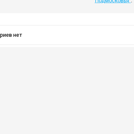
Подмосковья"
.
риев нет
сь
чтобы оставлять комментарии
кансии
Проекты
щищены
Свидетельство о регистрации С