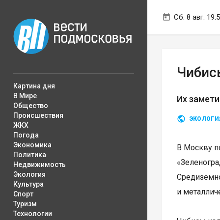
Сб. 8 авг. 19:
Чибис
Картина дня
В Мире
Их замети
Общество
Происшествия
ЭКОЛОГИ
ЖКХ
Погода
Экономика
В Москву п
Политика
«Зеленогр
Недвижимость
Экология
Средиземно
Культура
и металлич
Спорт
Туризм
Технологии