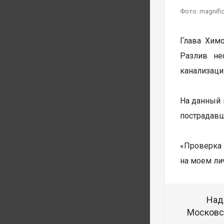
Фото: magnifi
Глава Химо
Разлив не
канализаци
На данный 
пострадавш
«Проверка
на моем ли
Над
Московск