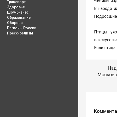
Чибисы изд
Транспорт
Здоровье
В народе и
Шоу-бизнес
Подросшие 
Образование
Оборона
Регионы России
Птицы уж
Пресс-релизы
в искусств
Если птица 
Над
Московск
Коммента