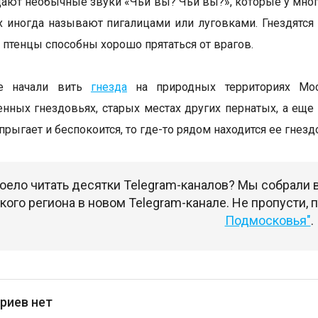
ают необычные звуки «Чьи вы? Чьи вы?», которые у многи
х иногда называют пигалицами или луговками. Гнездятся
птенцы способны хорошо прятаться от врагов.
е начали вить
гнезда
на природных территориях Мос
енных гнездовьях, старых местах других пернатых, а еще 
прыгает и беспокоится, то где-то рядом находится ее гнездо
оело читать десятки Telegram-каналов? Мы собрали
ого региона в новом Telegram-канале. Не пропусти,
Подмосковья"
.
риев нет