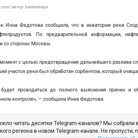
c.com/ автор: bantersnaps
к Инна Федотова сообщила, что в акватории реки Сход
фтепродуктов. По предварительной информации, неф
и со стороны Москвы.
момент с целью предотвращения дальнейшего разлива сп
ий участок реки был обработан сорбентом, который очищае
 будет проводиться до полного выяснения причин и об
чном контроле», — сообщила Инна Федотова.
оело читать десятки Telegram-каналов? Мы собрали
ого региона в новом Telegram-канале. Не пропусти,