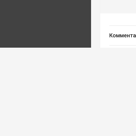
Коммента
Авторизуйте
Редакция
Ва
Реклама
© Все права за