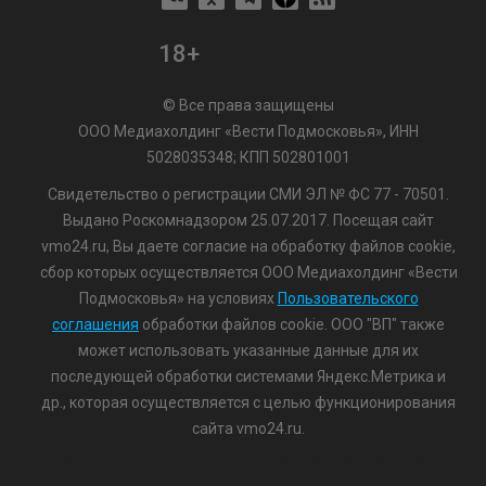
18+
© Все права защищены
ООО Медиахолдинг «Вести Подмосковья», ИНН
5028035348; КПП 502801001
Свидетельство о регистрации СМИ ЭЛ № ФС 77 - 70501.
Выдано Роскомнадзором 25.07.2017. Посещая сайт
vmo24.ru, Вы даете согласие на обработку файлов cookie,
сбор которых осуществляется ООО Медиахолдинг «Вести
Подмосковья» на условиях
Пользовательского
соглашения
обработки файлов cookie. ООО "ВП" также
может использовать указанные данные для их
последующей обработки системами Яндекс.Метрика и
др., которая осуществляется с целью функционирования
сайта vmo24.ru.
/var/www/www-root/data/www/vmo24.ru/template_footer.php