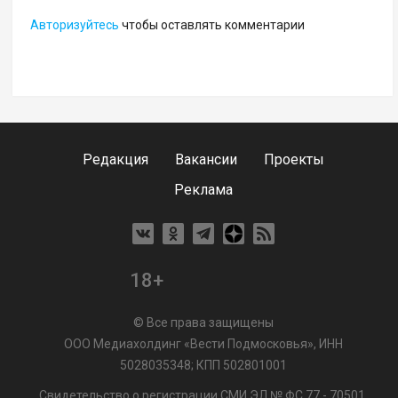
Авторизуйтесь
чтобы оставлять комментарии
Редакция
Вакансии
Проекты
Реклама
18+
© Все права защищены
ООО Медиахолдинг «Вести Подмосковья», ИНН
5028035348; КПП 502801001
Свидетельство о регистрации СМИ ЭЛ № ФС 77 - 70501.