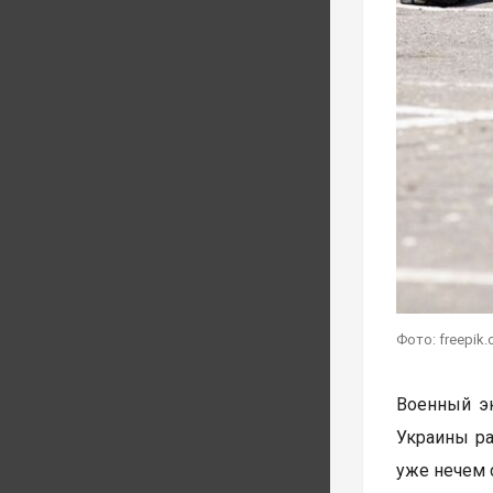
Фото: freepik
Военный э
Украины ра
уже нечем 