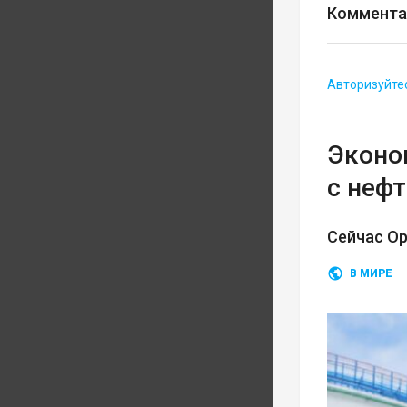
Коммента
Авторизуйте
Эконом
с неф
Сейчас О
В МИРЕ