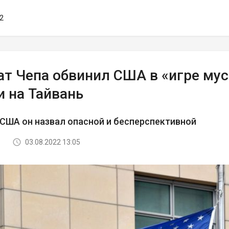
52
т Чепа обвинил США в «игре мус
и на Тайвань
США он назвал опасной и бесперспективной
03.08.2022 13:05