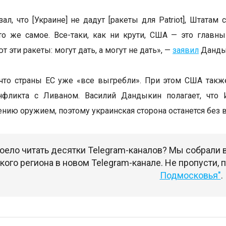
зал, что [Украине] не дадут [ракеты для Patriot], Штат
то же самое. Все-таки, как ни крути, США — это глав
т эти ракеты: могут дать, а могут не дать», —
заявил
Дандык
 что страны ЕС уже «все выгребли». При этом США так
нфликта с Ливаном. Василий Дандыкин полагает, что 
ению оружием, поэтому украинская сторона останется без 
оело читать десятки Telegram-каналов? Мы собрали
ого региона в новом Telegram-канале. Не пропусти,
Подмосковья"
.