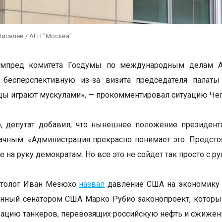
Киселев / АГН "Москва"
мпред комитета Госдумы по международным делам Ал
 бесперспективную из-за визита председателя палаты
ы играют мускулами», — прокомментировал ситуацию Чеп
о, депутат добавил, что нынешнее положение президе
ачным. «Администрация прекрасно понимает это. Предст
 на руку демократам. Но все это не сойдет так просто с р
итолог Иван Мезюхо
назвал
давление США на экономику К
нный сенатором США Марко Рубио законопроект, которы
рацию танкеров, перевозящих российскую нефть и сжижен