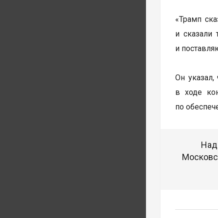
«Трамп ска
и сказали 
и поставляю
Он указал,
в ходе ко
по обеспеч
Над
Московск