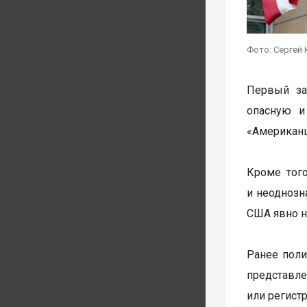
Фото: Сергей 
Первый за
опасную и
«Американц
Кроме тог
и неоднозн
США явно не
Ранее пол
представле
или регист