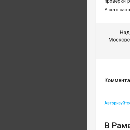
проверки р
У него наш
Над
Московск
Коммента
Авторизуйте
В Рам