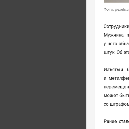
Фото: pexels.
Сотрудник
Мужчина, 
у него обн
штук. Об э
Изъятый б
и метилфен
перемещени
может быть
со штрафом
Ранее ста