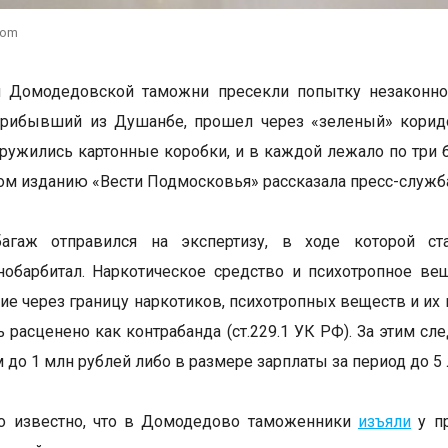
com
и Домодедовской таможни пресекли попытку незаконно
прибывший из Душанбе, прошел через «зеленый» коридо
аружились картонные коробки, и в каждой лежало по три 
том изданию «Вести Подмосковья» рассказала пресс-служ
агаж отправился на экспертизу, в ходе которой ст
обарбитал. Наркотическое средство и психотропное ве
е через границу наркотиков, психотропных веществ и их 
 расценено как контрабанда (ст.229.1 УК РФ). За этим сл
 до 1 млн рублей либо в размере зарплаты за период до 5 
ло известно, что в Домодедово таможенники
изъяли
у пр