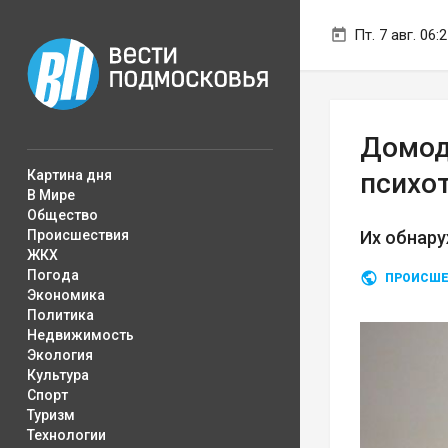
Пт. 7 авг. 06:
Домод
Картина дня
психо
В Мире
Общество
Происшествия
Их обнар
ЖКХ
Погода
ПРОИСШЕ
Экономика
Политика
Недвижимость
Экология
Культура
Спорт
Туризм
Технологии