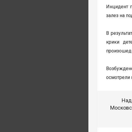
Инцидент п
залез на п
В результа
крики дет
произошедш
Возбуждено
осмотрели 
Над
Московск