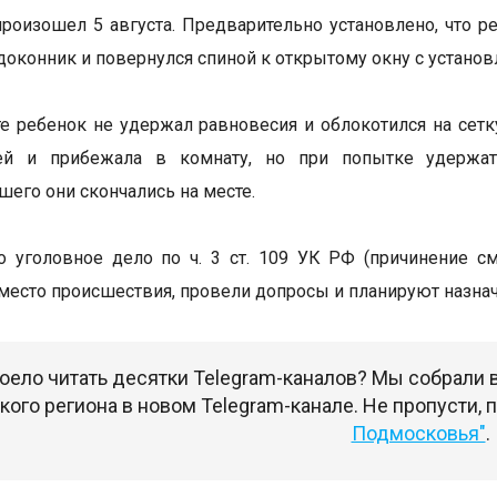
роизошел 5 августа. Предварительно установлено, что р
одоконник и повернулся спиной к открытому окну с установ
те ребенок не удержал равновесия и облокотился на сет
ей и прибежала в комнату, но при попытке удержат
его они скончались на месте.
 уголовное дело по ч. 3 ст. 109 УК РФ (причинение с
место происшествия, провели допросы и планируют назна
оело читать десятки Telegram-каналов? Мы собрали
ого региона в новом Telegram-канале. Не пропусти,
Подмосковья"
.