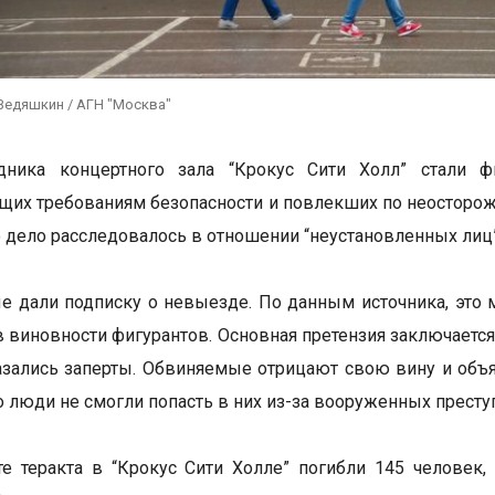
Ведяшкин / АГН "Москва"
дника концертного зала “Крокус Сити Холл” стали фи
щих требованиям безопасности и повлекших по неосторожно
 дело расследовалось в отношении “неустановленных лиц”
 дали подписку о невыезде. По данным источника, это 
в виновности фигурантов. Основная претензия заключается
зались заперты. Обвиняемые отрицают свою вину и объ
о люди не смогли попасть в них из-за вооруженных престу
те теракта в “Крокус Сити Холле” погибли 145 челове