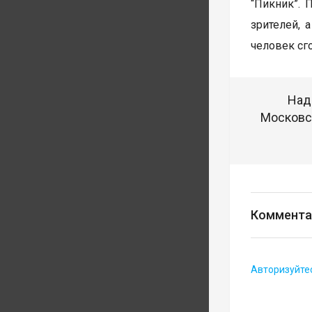
“Пикник”. 
зрителей, 
человек сг
Над
Московск
Коммента
Авторизуйте