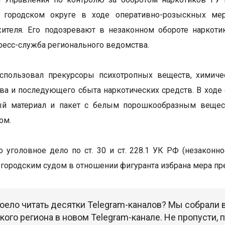
 городском округе в ходе оперативно-розыскных мер
жителя. Его подозревают в незаконном обороте наркот
ресс-служба регионального ведомства.
спользовал прекурсоры психотропных веществ, химиче
ва и последующего сбыта наркотических средств. В ходе
ый материал и пакет с белым порошкообразным веществ
ом.
 уголовное дело по ст. 30 и ст. 228.1 УК РФ (незаконн
городским судом в отношении фигуранта избрана мера пре
оело читать десятки Telegram-каналов? Мы собрали
ого региона в новом Telegram-канале. Не пропусти,