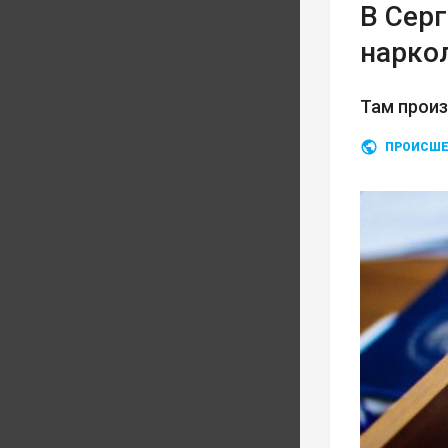
В Сер
нарко
Там прои
ПРОИСШЕ