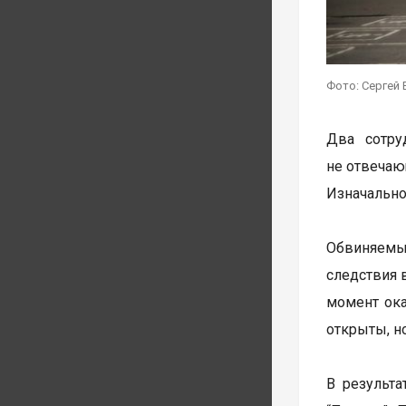
Фото: Сергей 
Два сотру
не отвечаю
Изначально
Обвиняемые
следствия 
момент ока
открыты, н
В результа