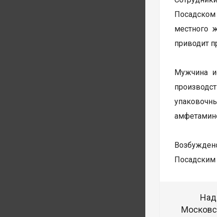
Посадском
местного 
приводит п
Мужчина и
производст
упаковочн
амфетамин
Возбуждено
Посадским 
Над
Московск