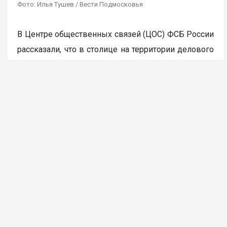
Фото: Илья Тушев / Вести Подмосковья
В Центре общественных связей (ЦОС) ФСБ России
рассказали, что в столице на территории делового
центра «Москва сити» была пресечена работа
девяти координируемых из-за границы каналов
вывода средств за рубеж с использованием
криптовалюты. В результате задержано более 20
человек, которые работали
в незарегистрированных пунктах обмена
криптовалюты, передает ТАСС.
Через такие обменники украинские кол-центры
легализовывали средства, похищенные
у российских граждан во время дистанционного