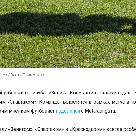
ушев / Вести Подмосковья
 футбольного клуба «Зенит» Константин Лепехин дал 
ым «Спартаком». Команды встретятся в рамках матча в т
воим мнением футболист
поделился
с Metaratings.ru.
ду «Зенитом», «Спартаком» и «Краснодаром» всегда особе