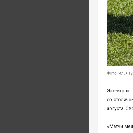
Фото: Илья Т
Экс-игрок
со столичн
августа. С
«Матчи меж