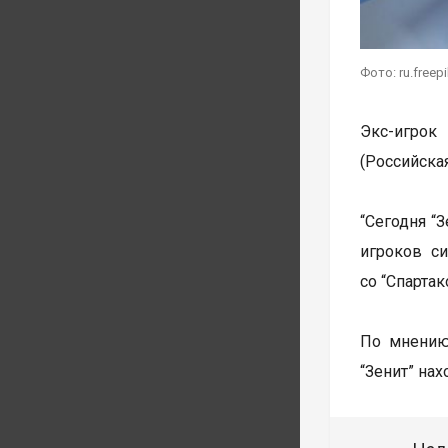
Фото: ru.freep
Экс-игрок
(Российская
“Сегодня “
игроков с
со “Спарта
По мнению 
“Зенит” на