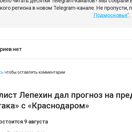
оело читать десятки Telegram-каналов? Мы собрали
ого региона в новом Telegram-канале. Не пропусти,
Подмосковья"
.
риев нет
сь
чтобы оставлять комментарии
лист Лепехин дал прогноз на пр
така» с «Краснодаром»
остоится 9 августа