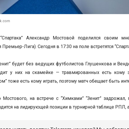
ik.com
 “Спартака” Александр Мостовой поделился своим м
 Премьер-Лига). Сегодня в 17:30 на поле встретятся “Спарта
Зенит” будет без ведущих футболистов Глушенкова и Венде
идит у них на скамейке — травмированных есть кому з
ком” тоже есть кому играть, поэтому матч обещает быть ин
Мостового, на встрече с “Химками” “Зенит” задрожал, 
ходится на лидирующей позиции в турнирной таблице РПЛ, а