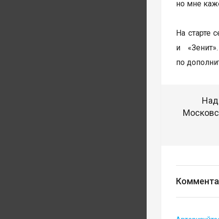
но мне каже
На старте 
и «Зенит»
по дополни
Над
Московск
Коммента