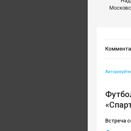
Над
Московск
Коммента
Авторизуйте
Футбо
«Спар
Встреча с