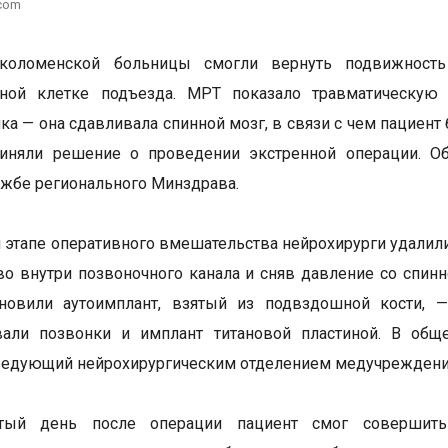
.com
коломенской больницы смогли вернуть подвижность
чной клетке подъезда. МРТ показало травматическу
ка — она сдавливала спинной мозг, в связи с чем пациен
иняли решение о проведении экстренной операции. Об
ужбе регионального Минздрава.
 этапе оперативного вмешательства нейрохирурги удал
во внутри позвоночного канала и сняв давление со спин
ановили аутоимплант, взятый из подвздошной кости, —
вали позвонки и имплант титановой пластиной. В общ
ведующий нейрохирургическим отделением медучреждени
ртый день после операции пациент смог совершит