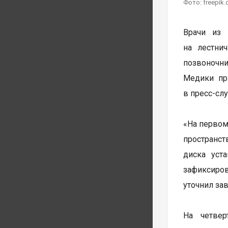
Фото: freepik
Врачи из 
на лестни
позвоночни
Медики пр
в пресс-сл
«На первом
пространст
диска уст
зафиксиро
уточнил за
На четве