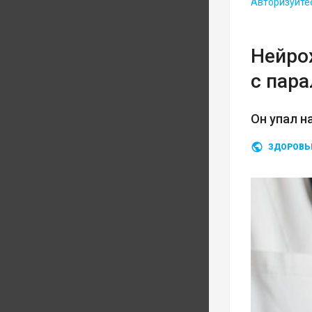
Авторизуйте
Нейро
с пар
Он упал н
ЗДОРОВЬ