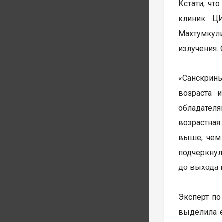
Кстати, чт
клиник ЦИ
Махтумкул
излучения.
«Санскрин
возраста 
обладателя
возрастная
выше, чем 
подчеркнул
до выхода 
Эксперт по
выделила е