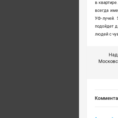
в квартире.
всегда име
УФ-лучей. 
подойдет д
людей с чу
Над
Московск
Коммента