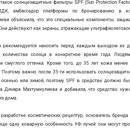
о такое солнцезащитные фильтры SPF (Sun Protection Fact
ДК, амбассадор платформы по бронированию в кли
иева объяснила, что это специальные компоненты, защ
 Они действуют как экраны, отражающие ультрафиолетовое
ы рекомендуется наносить перед каждым выходом из до
и количества солнца в конкретное время года. Люд
м смуглого оттенка. Кроме того, до 35 лет кожа менее
. Поэтому важно после 35-ти использовать солнцезащит
осенью или зимой, поэтому SPF в средстве должно быт
а Динара Махтумкулиева и добавила, что средство нуж
из дома.
 разработке косметических рецептур, основатель бренда 
ще одну коварную особенность УФ-лучей: они могут прон