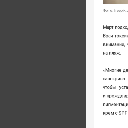
Фото: freepik
Март подхо
Врач-токс
внимание, 
на пляж.
«Многие де
санскрина.
чтобы уст
и преждевр
пигментаци
крем с SPF