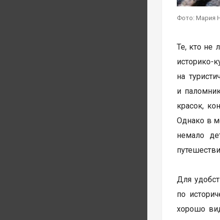
Фото: Мария 
Те, кто не
историко-к
на туристи
и паломник
красок, ко
Однако в м
немало де
путешестви
Для удобст
по историч
хорошо вид