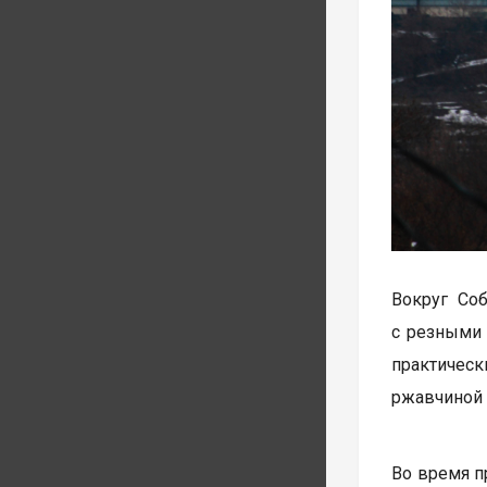
Вокруг Со
с резными 
практическ
ржавчиной 
Во время п