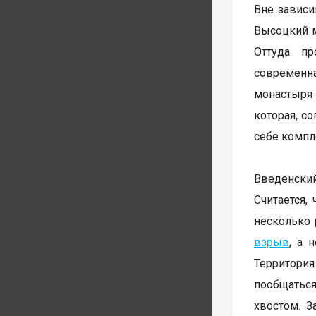
Вне зависи
Высоцкий м
Оттуда пр
современна
монастыря
которая, с
себе компл
Введенски
Считается,
несколько 
взрыв
, а 
Территори
пообщатьс
хвостом. 