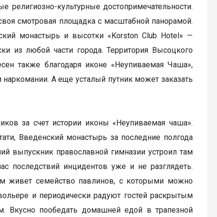
ые религиозно-культурные достопримечательности.
своя смотровая площадка с масштабной панорамой.
кий монастырь и высотки «Korston Club Hotel» —
ски из любой части города. Территория Высоцкого
есен также благодаря иконе «Неупиваемая Чаша»,
и наркомании. А еще усталый путник может заказать
иков за счет истории иконы «Неупиваемая чаша».
стати, Введенский монастырь за последние полгода
ший выпускник православной гимназии устроил там
ас последствий инцидентов уже и не разглядеть.
там живет семейство павлинов, с которыми можно
ольере и периодически радуют гостей раскрытым
ям. Вкусно пообедать домашней едой в трапезной