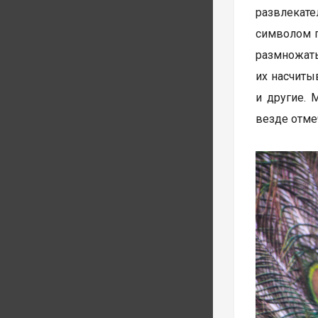
развлекате
символом г
размножать
их насчиты
и другие. 
везде отме