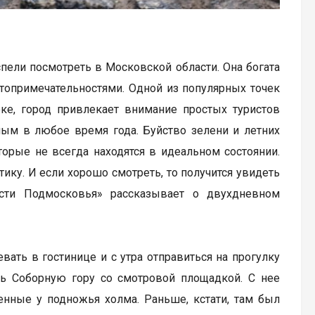
спели посмотреть в Московской области. Она богата
топримечательностями. Одной из популярных точек
еке, город привлекает внимание простых туристов
ным в любое время года. Буйство зелени и летних
торые не всегда находятся в идеальном состоянии.
ку. И если хорошо смотреть, то получится увидеть
ести Подмосковья» рассказывает о двухдневном
ать в гостинице и с утра отправиться на прогулку
ать Соборную гору со смотровой площадкой. С нее
енные у подножья холма. Раньше, кстати, там был