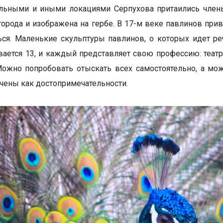
льными и иными локациями Серпухова притаились члены
орода и изображена на гербе. В 17-м веке павлинов при
ся. Маленькие скульптуры павлинов, о которых идет реч
вается 13, и каждый представляет свою профессию: театр
Можно попробовать отыскать всех самостоятельно, а м
чены как достопримечательности.