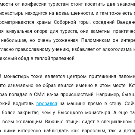
мости от конфессии туристам стоит посетить две знаком
онастырь находится на возвышенности, и там тоже есть 
осматриваются храмы Соборной горы, соседний Введенс
я визуальная опора для туриста, они заметны практиче
 небольшая, но очень ухоженная. Паломникам он интер
огласно православному учению, избавляет от алкоголизма 
ексный обед в теплой трапезной.
й монастырь тоже является центром притяжения паломн
 что изначально ее образ явился именно в этом месте. К
раз попадал в СМИ из-за происшествий. Например, быв
некий водитель
врезался
на машине прямо в стену. Сейч
я более закрытая, чем у Высоцкого монастыря. А еще 
я всем желающим. Важные птицы сидят в специальном в
За ними интересно наблюдать как взрослым, так и дет