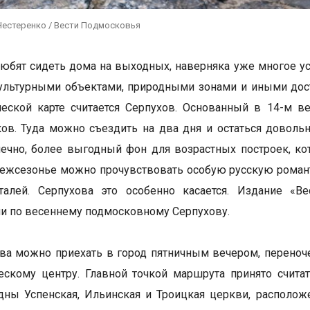
Нестеренко / Вести Подмосковья
 любят сидеть дома на выходных, наверняка уже многое у
ультурными объектами, природными зонами и иными дос
ческой карте считается Серпухов. Основанный в 14-м в
ов. Туда можно съездить на два дня и остаться доволь
нечно, более выгодный фон для возрастных построек, ко
ежсезонье можно прочувствовать особую русскую романти
талей. Серпухова это особенно касается. Издание «В
и по весеннему подмосковному Серпухову.
ва можно приехать в город пятничным вечером, переночев
ескому центру. Главной точкой маршрута принято счит
ны Успенская, Ильинская и Троицкая церкви, располож