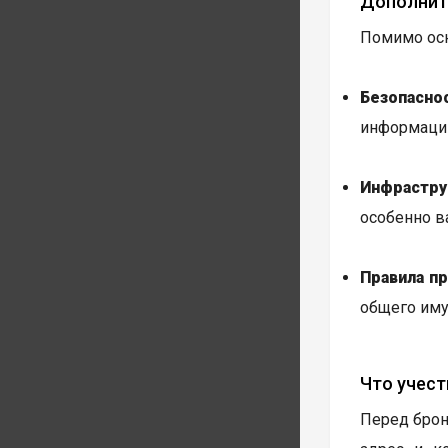
Дополнит
Помимо осн
Безопаснос
информацию
Инфрастру
особенно в
Правила п
общего иму
Что учест
Перед брон