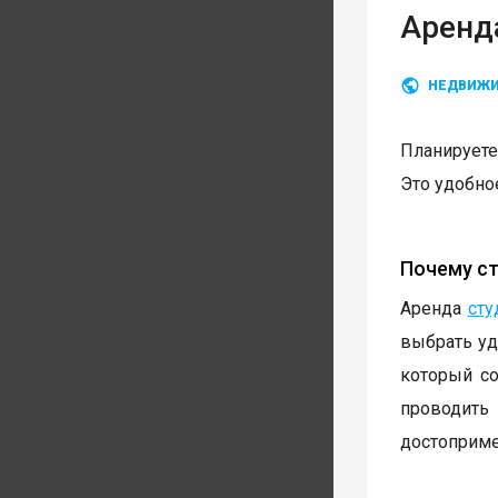
Аренда
НЕДВИЖ
Планируете
Это удобное
Почему ст
Аренда
сту
выбрать уд
который со
проводит
достоприме