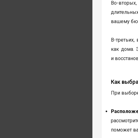
Во-вторых
длительных
вашему бю
В-третьих,
как дома. 
и восстанов
Как выбр
При выборе
Расположе
рассмотрит
поможет ва