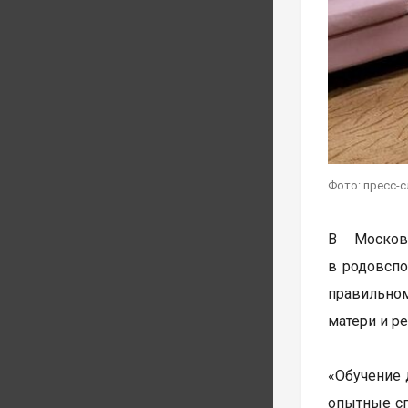
Фото: пресс-
В Москов
в родовспо
правильном
матери и р
«Обучение 
опытные сп