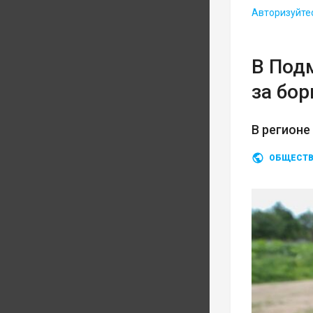
Авторизуйте
В Под
за бо
В регионе
ОБЩЕСТ