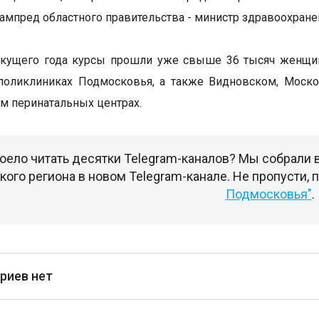
зампред областного правительства - министр здравоохран
текущего года курсы прошли уже свыше 36 тысяч женщи
 поликлиниках Подмосковья, а также Видновском, Моск
м перинатальных центрах.
оело читать десятки Telegram-каналов? Мы собрали
ого региона в новом Telegram-канале. Не пропусти,
Подмосковья"
.
риев нет