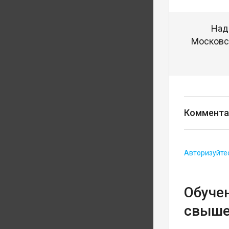
Над
Московск
Коммента
Авторизуйте
Обуче
свыше