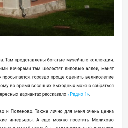
в. Там представлены богатые музейные коллекции,
ними вечерами там шелестят липовые аллеи, манят
о просыпается, гораздо проще оценить великолепие
оэтому во время весенних выходных можно собраться
тересных вариантах рассказало
«Радио 1»
.
во и Поленово. Также лично для меня очень ценна
еские интерьеры. А еще можно посетить Мелихово