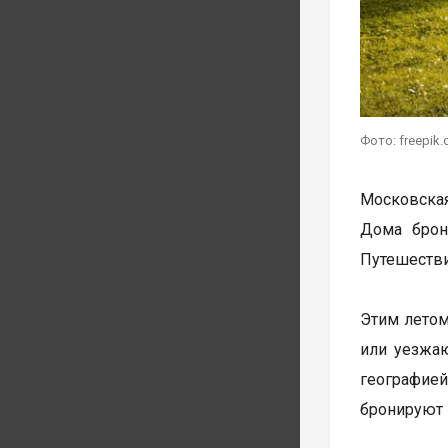
Фото: freepik
Московская
Дома брон
Путешестви
Этим летом
или уезжаю
географией
бронируют н