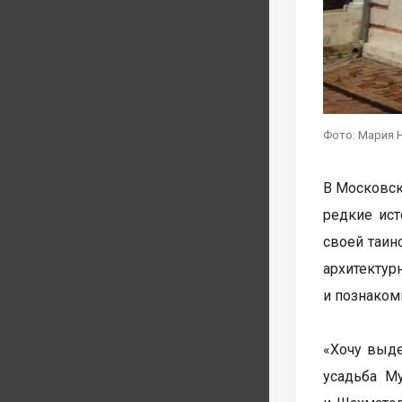
Фото: Мария 
В Московск
редкие ист
своей таин
архитектур
и познаком
«Хочу выде
усадьба М