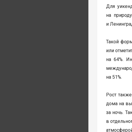
Для уикен
на природ
и Ленингра
Такой форм
или отмети
на 64%. Ин
междунаро
на 51%.
Рост также
дома на вы
за ночь. Т
в отдельно
атмосферой