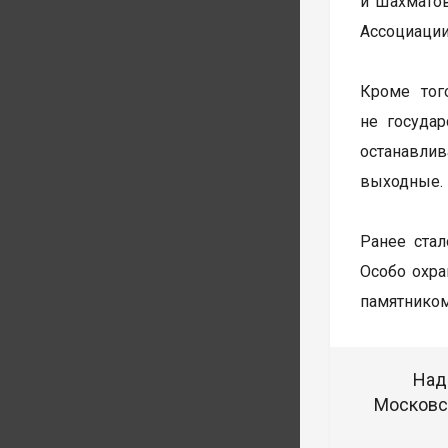
и Шахматов
Ассоциации
Кроме тог
не госуда
останавлив
выходные.
Ранее стал
Особо охра
памятником
Над
Московск