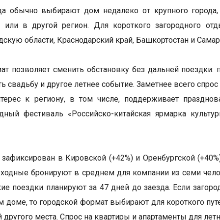
да обычно выбирают дом недалеко от крупного города,
у или в другой регион. Для короткого загородного о
дскую области, Краснодарский край, Башкортостан и Самар
ат позволяет сменить обстановку без дальней поездки: 
ть свадьбу и другое летнее событие. Заметнее всего спро
терес к региону, в том числе, поддерживает празднов
дный фестиваль «Российско-китайская ярмарка культур
 зафиксирован в Кировской (+42%) и Оренбургской (+40%)
ходные бронируют в среднем для компании из семи челов
акие поездки планируют за 47 дней до заезда. Если заго
м доме, то городской формат выбирают для короткого пу
 другого места. Спрос на квартиры и апартаменты для лет