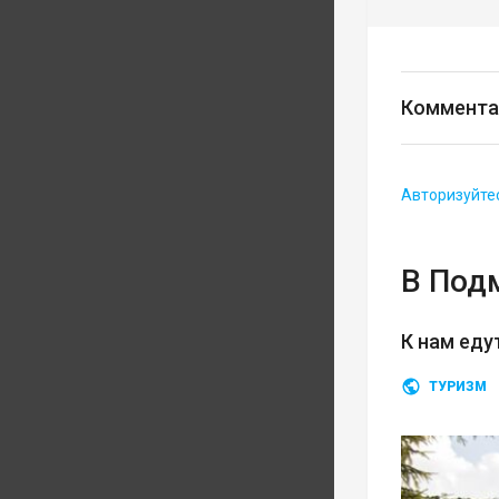
Коммента
Авторизуйте
В Под
К нам еду
ТУРИЗМ