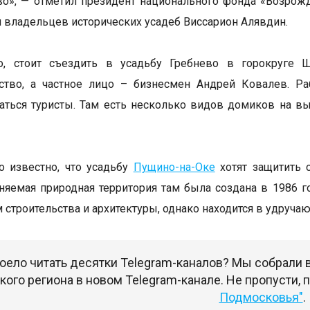
о», — отметил президент национального фонда «Возрож
 владельцев исторических усадеб Виссарион Алявдин.
о, стоит съездить в усадьбу Гребнево в горокруге Щ
рство, а частное лицо – бизнесмен Андрей Ковалев. Р
аться туристы. Там есть несколько видов домиков на вы
о известно, что усадьбу
Пущино-на-Оке
хотят защитить 
няемая природная территория там была создана в 1986 г
 строительства и архитектуры, однако находится в удруча
оело читать десятки Telegram-каналов? Мы собрали
ого региона в новом Telegram-канале. Не пропусти,
Подмосковья"
.