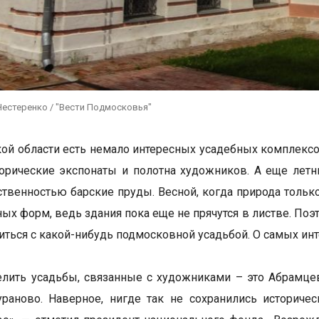
Нестеренко / "Вести Подмосковья"
ой области есть немало интересных усадебных комплексо
орические экспонаты и полотна художников. А еще лет
ственностью барские пруды. Весной, когда природа тольк
ных форм, ведь здания пока еще не прячутся в листве. П
иться с какой-нибудь подмосковной усадьбой. О самых ин
лить усадьбы, связанные с художниками – это Абрамце
ураново. Наверное, нигде так не сохранились историч