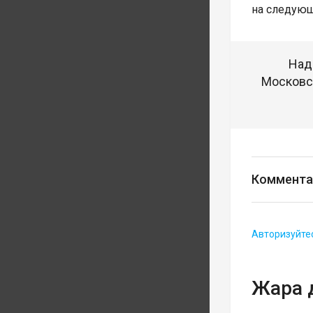
на следующ
Над
Московск
Коммента
Авторизуйте
Жара 