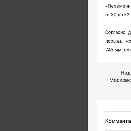
«Переменна
от 30 до 32
Согласно 
порывы мог
745 мм ртут
Над
Московск
Коммента