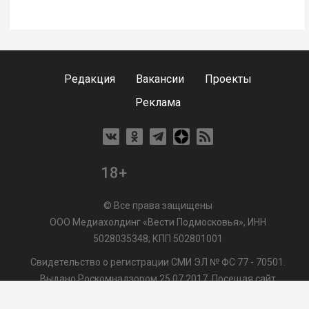
Редакция
Вакансии
Проекты
Реклама
18+
© Все права защищены
ООО Медиахолдинг «Вести Подмосковья», ИНН
5028035348; КПП 502801001
Свидетельство о регистрации СМИ ЭЛ № ФС 77 - 70501.
Выдано Роскомнадзором 25.07.2017. Посещая сайт
vmo24.ru, Вы даете согласие на обработку файлов cookie,