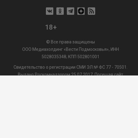
18+
© Все права защищены
ООО Медиахолдинг «Вести Подмосковья», ИНН
5028035348; КПП 502801001
Свидетельство о регистрации СМИ ЭЛ № ФС 77 - 70501.
Выдано Роскомнадзором 25.07.2017. Посещая сайт
vmo24.ru, Вы даете согласие на обработку файлов cookie,
сбор которых осуществляется ООО Медиахолдинг «Вести
Подмосковья» на условиях
Пользовательского
соглашения
обработки файлов cookie. ООО "ВП" также
может использовать указанные данные для их
последующей обработки системами Яндекс.Метрика и
др., которая осуществляется с целью функционирования
сайта vmo24.ru.