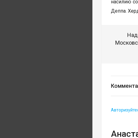
насилию со
Деппа. Хер
Над
Московск
Коммента
Авторизуйте
Анаст