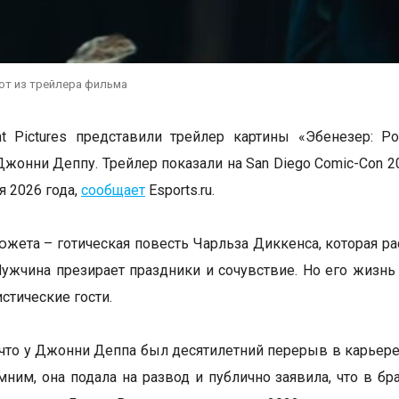
от из трейлера фильма
t Pictures представили трейлер картины «Эбенезер: Р
Джонни Деппу. Трейлер показали на San Diego Comic-Con 
я 2026 года,
сообщает
Еsports.ru.
южета – готическая повесть Чарльза Диккенса, которая р
ужчина презирает праздники и сочувствие. Но его жизнь
стические гости.
что у Джонни Деппа был десятилетний перерыв в карьере
мним, она подала на развод и публично заявила, что в б