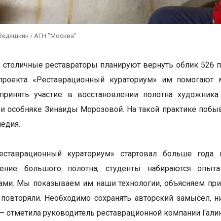
Ведяшкин / АГН "Москва"
у столичные реставраторы планируют вернуть облик 526 п
проекта «Реставрационный кураториум» им помогают м
 принять участие в восстановлении полотна художник
и особняке Зинаиды Морозовой. На такой практике побыв
едия.
еставрационный кураториум» стартовал больше года н
ление большого полотна, студенты набираются опыта
ами. Мы показываем им наши технологии, объясняем пр
 повторяли. Необходимо сохранять авторский замысел, н
 — отметила руководитель реставрационной компании Гали