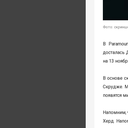
Фото: скринш
В Paramoun
досталась 
на 13 ноябр
В основе с
Скрудже. М
появятся ми
Напомним, 
Херд. Напо