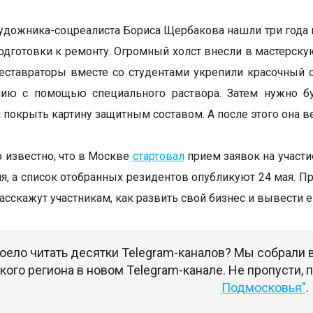
художника-соцреалиста Бориса Щербакова нашли три года
одготовки к ремонту. Огромный холст внесли в мастерску
ставраторы вместе со студентами укрепили красочный сл
нию с помощью специального раствора. Затем нужно бу
 покрыть картину защитным составом. А после этого она в
о известно, что в Москве
стартовал
прием заявок на участи
ля, а список отобранных резидентов опубликуют 24 мая. П
асскажут участникам, как развить свой бизнес и вывести е
оело читать десятки Telegram-каналов? Мы собрали
ого региона в новом Telegram-канале. Не пропусти,
Подмосковья"
.