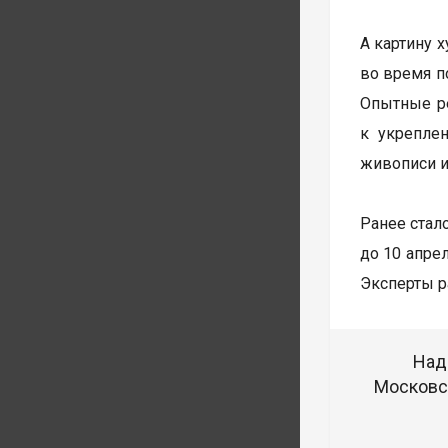
А картину 
во время п
Опытные ре
к укрепле
живописи и
Ранее стал
до 10 апре
Эксперты р
Над
Московск