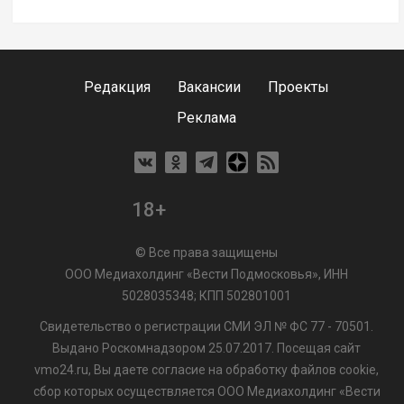
Редакция
Вакансии
Проекты
Реклама
18+
© Все права защищены
ООО Медиахолдинг «Вести Подмосковья», ИНН
5028035348; КПП 502801001
Свидетельство о регистрации СМИ ЭЛ № ФС 77 - 70501.
Выдано Роскомнадзором 25.07.2017. Посещая сайт
vmo24.ru, Вы даете согласие на обработку файлов cookie,
сбор которых осуществляется ООО Медиахолдинг «Вести