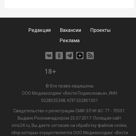
Редакция
Вакансии
Проекты
Реклама
18+
© Все права защищены
ООО Медиахолдинг «Вести Подмосковья», ИНН
5028035348; КПП 502801001
Свидетельство о регистрации СМИ ЭЛ № ФС 77 - 70501.
Выдано Роскомнадзором 25.07.2017. Посещая сайт
vmo24.ru, Вы даете согласие на обработку файлов cookie,
сбор которых осуществляется ООО Медиахолдинг «Вести