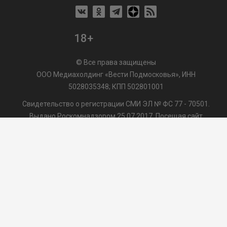
18+
© Все права защищены
ООО Медиахолдинг «Вести Подмосковья», ИНН
5028035348; КПП 502801001
Свидетельство о регистрации СМИ ЭЛ № ФС 77 - 70501.
Выдано Роскомнадзором 25.07.2017. Посещая сайт
vmo24.ru, Вы даете согласие на обработку файлов cookie,
сбор которых осуществляется ООО Медиахолдинг «Вести
Подмосковья» на условиях
Пользовательского
соглашения
обработки файлов cookie. ООО "ВП" также
может использовать указанные данные для их
последующей обработки системами Яндекс.Метрика и
др., которая осуществляется с целью функционирования
сайта vmo24.ru.