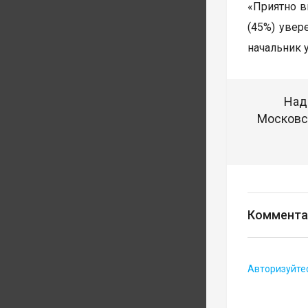
«Приятно в
(45%) увер
начальник 
Над
Московск
Коммента
Авторизуйте