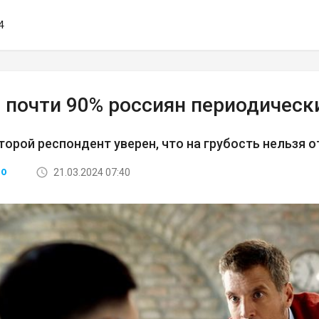
4
: почти 90% россиян периодическ
орой респондент уверен, что на грубость нельзя 
21.03.2024 07:40
ВО