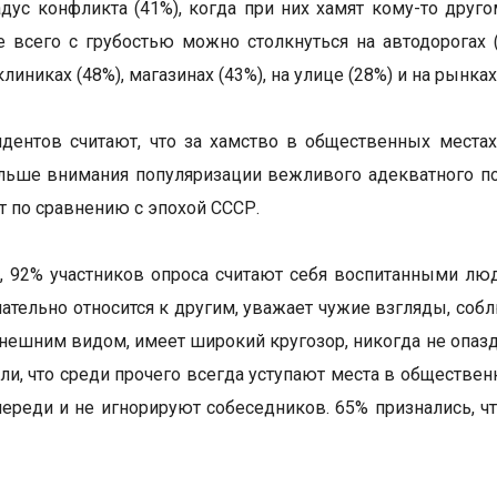
адус конфликта (41%), когда при них хамят кому-то друго
е всего с грубостью можно столкнуться на автодорогах (
клиниках (48%), магазинах (43%), на улице (28%) и на рынках
дентов считают, что за хамство в общественных места
льше внимания популяризации вежливого адекватного по
ят по сравнению с эпохой СССР.
, 92% участников опроса считают себя воспитанными люд
ательно относится к другим, уважает чужие взгляды, собл
внешним видом, имеет широкий кругозор, никогда не опаз
ли, что среди прочего всегда уступают места в обществен
череди и не игнорируют собеседников. 65% признались, ч