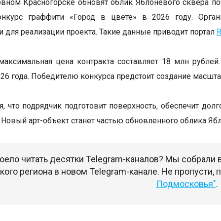
вном Красногорске обновят облик Яблоневого сквера поч
онкурс граффити «Город в цвете» в 2026 году. Орга
и для реализации проекта. Такие данные приводит портал
R
максимальная цена контракта составляет 18 млн рублей
026 года. Победителю конкурса предстоит создание масшта
я, что подрядчик подготовит поверхность, обеспечит дол
 Новый арт-объект станет частью обновленного облика Яб
оело читать десятки Telegram-каналов? Мы собрали
ого региона в новом Telegram-канале. Не пропусти,
Подмосковья"
.