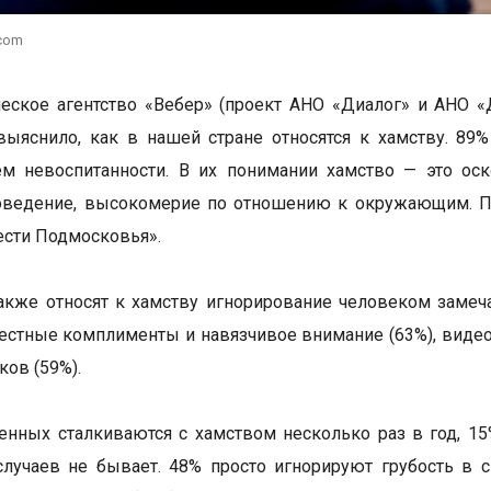
.com
еское агентство «Вебер» (проект АНО «Диалог» и АНО «
выяснило, как в нашей стране относятся к хамству. 89
ем невоспитанности. В их понимании хамство — это ос
поведение, высокомерие по отношению к окружающим. П
ести Подмосковья».
акже относят к хамству игнорирование человеком заме
местные комплименты и навязчивое внимание (63%), виде
ков (59%).
нных сталкиваются с хамством несколько раз в год, 15
лучаев не бывает. 48% просто игнорируют грубость в с