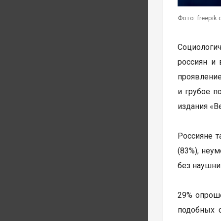
Фото: freepik
Социологич
россиян и 
проявлени
и грубое 
издания «В
Россияне т
(83%), неу
без наушни
29% опроше
подобных с