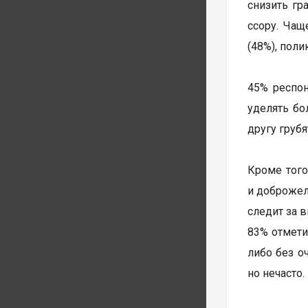
снизить гр
ссору. Чащ
(48%), поли
45% респон
уделять бо
другу груб
Кроме того
и доброжел
следит за 
83% отмети
либо без о
но нечасто.