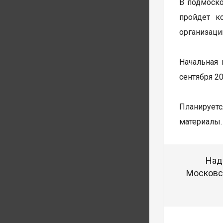
В подмоско
пройдет к
организаци
Начальная 
сентября 2
Планируетс
материалы.
Над
Московск