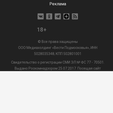
Реклама
18+
© Все права защищены
ООО Медиахолдинг «Вести Подмосковья», ИНН
5028035348; КПП 502801001
Свидетельство о регистрации СМИ ЭЛ № ФС 77 - 70501.
Выдано Роскомнадзором 25.07.2017. Посещая сайт
vmo24.ru, Вы даете согласие на обработку файлов cookie,
сбор которых осуществляется ООО Медиахолдинг «Вести
Подмосковья» на условиях
Пользовательского
соглашения
обработки файлов cookie. ООО "ВП" также
может использовать указанные данные для их
последующей обработки системами Яндекс.Метрика и
др., которая осуществляется с целью функционирования