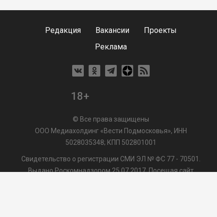
Редакция
Вакансии
Проекты
Реклама
18+
© Все права защищены
ООО Медиахолдинг «Вести Подмосковья», ИНН
5028035348; КПП 502801001
Свидетельство о регистрации СМИ ЭЛ № ФС 77 - 70501.
Выдано Роскомнадзором 25.07.2017. Посещая сайт
vmo24.ru, Вы даете согласие на обработку файлов cookie,
сбор которых осуществляется ООО Медиахолдинг «Вести
Подмосковья» на условиях
Пользовательского