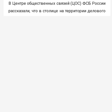
В Центре общественных связей (ЦОС) ФСБ России
рассказали, что в столице на территории делового
центра «Москва сити» была пресечена работа
девяти координируемых из-за границы каналов
вывода средств за рубеж с использованием
криптовалюты. В результате задержано более 20
человек, которые работали
в незарегистрированных пунктах обмена
криптовалюты, передает ТАСС.
Через такие обменники украинские кол-центры
легализовывали средства, похищенные
у российских граждан во время дистанционного
мошенничества. Как сообщил один
из задержанных – ежемесячный оборот одного