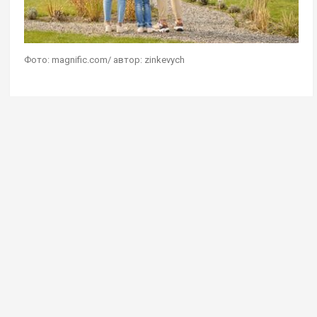
Фото: magnific.com/ автор: zinkevych
Управление Росреестра по Московской области
подвело итоги регистрации прав собственности
на объекты индивидуального жилищного
строительства (ИЖС) за первое полугодие
2026 года. За шесть месяцев на государственный
кадастровый учет поставлено 23 361 объект ИЖС.
Общая площадь нового жилого фонда превысила
3 млн кв. м. Дома возведены на земельных
участках, предоставленных для ИЖС, ведения
личного подсобного хозяйства (ЛПХ),
блокированной застройки, а также садоводства.