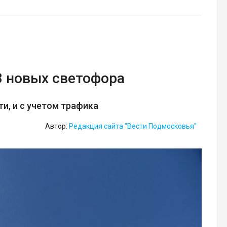
3 новых светофора
и, и с учетом трафика
Автор:
Редакция сайта "Вести Подмосковья"