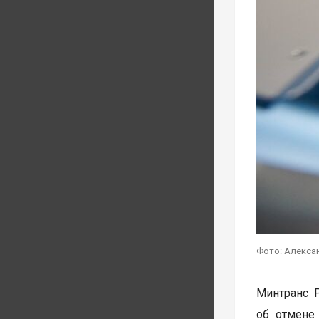
Фото: Алекса
Минтранс 
об отмене