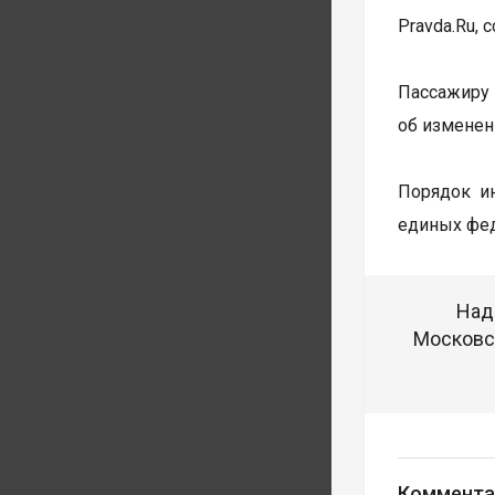
Pravda.Ru,
Пассажиру 
об изменен
Порядок ин
единых фед
Над
Московск
Коммента