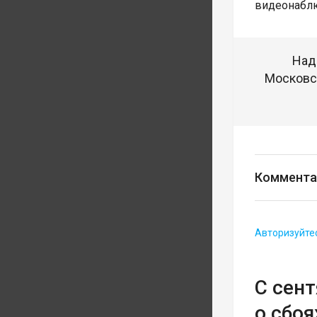
видеонаблю
Над
Московск
Коммента
Авторизуйте
С сен
о сбоя