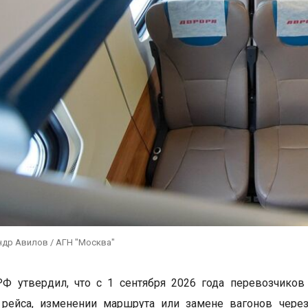
ндр Авилов / АГН "Москва"
РФ утвердил, что с 1 сентября 2026 года перевозчико
 рейса, изменении маршрута или замене вагонов чере