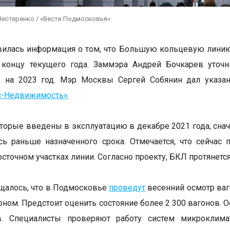
Нестеренко / «Вести Подмосковья»
илась информация о том, что Большую кольцевую линию
 концу текущего года. Заммэра Андрей Бочкарев уточн
ь на 2023 год. Мэр Москвы Сергей Собянин дал указан
с-Недвижимость»
.
оторые введены в эксплуатацию в декабре 2021 года, сна
ь раньше назначенного срока. Отмечается, что сейчас 
осточном участках линии. Согласно проекту, БКЛ протянетс
щалось, что в Подмосковье
проведут
весенний осмотр ваг
оном. Предстоит оценить состояние более 2 300 вагонов. 
в. Специалисты проверяют работу систем микроклимат