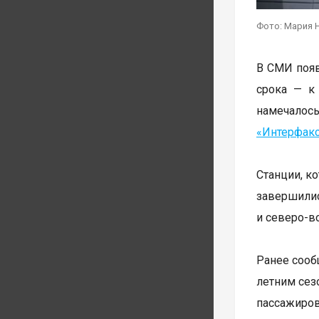
Фото: Мария 
В СМИ появ
срока — к
намечалос
«Интерфак
Станции, к
завершилис
и северо-в
Ранее сооб
летним сез
пассажиро