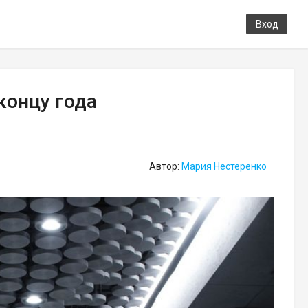
Вход
концу года
Автор:
Мария Нестеренко