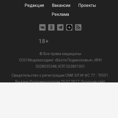
Редакция
Вакансии
Проекты
Реклама
18+
© Все права защищены
ООО Медиахолдинг «Вести Подмосковья», ИНН
5028035348; КПП 502801001
Свидетельство о регистрации СМИ ЭЛ № ФС 77 - 70501.
Выдано Роскомнадзором 25.07.2017. Посещая сайт
vmo24.ru, Вы даете согласие на обработку файлов cookie,
сбор которых осуществляется ООО Медиахолдинг «Вести
Подмосковья» на условиях
Пользовательского
соглашения
обработки файлов cookie. ООО "ВП" также
может использовать указанные данные для их