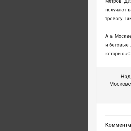
метров. Дл
получают в
тревогу. Т
А в Москве
и беговые 
которых «С
Над
Московск
Коммента