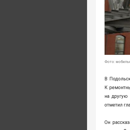
Фото: мобиль
В Подольск
К ремонтны
на другую
отметил гл
Он расска