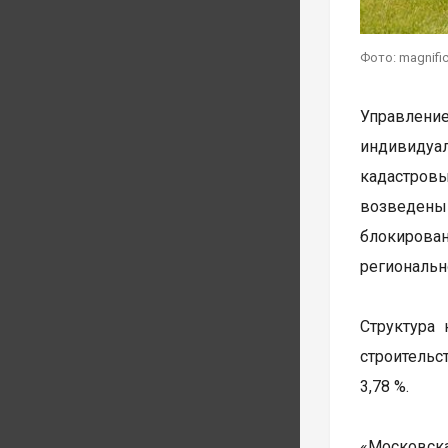
Фото: magnifi
Управлени
индивидуал
кадастровы
возведены
блокирован
региональн
Структура
строительс
3,78 %.
«Московска