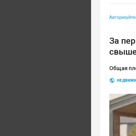
Авторизуйте
За пе
свыше
Общая пло
НЕДВИЖ