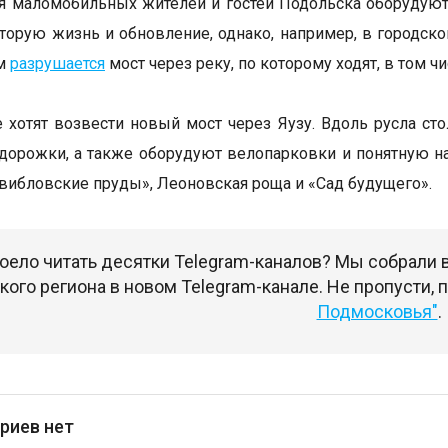
я маломобильных жителей и гостей Подольска оборудую
торую жизнь и обновление, однако, например, в городск
ам
разрушается
мост через реку, по которому ходят, в том 
 хотят возвести новый мост через Яузу. Вдоль русла ст
дорожки, а также оборудуют велопарковки и понятную на
вибловские пруды», Леоновская роща и «Сад будущего».
оело читать десятки Telegram-каналов? Мы собрали
ого региона в новом Telegram-канале. Не пропусти,
Подмосковья"
.
риев нет