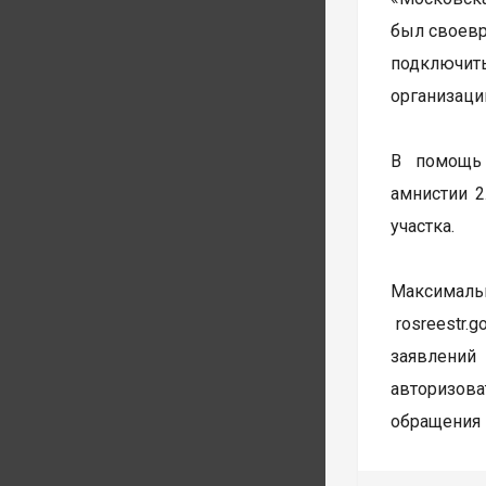
был своевр
подключит
организаци
В помощь 
амнистии 
участка.
Максималь
rosreestr.
заявлений
авторизова
обращения 