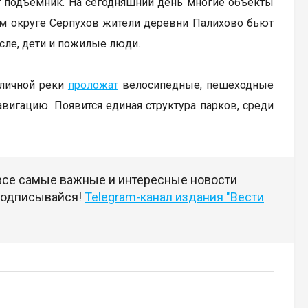
т подъемник. На сегодняшний день многие объекты
ом округе Серпухов жители деревни Палихово бьют
числе, дети и пожилые люди.
оличной реки
проложат
велосипедные, пешеходные
вигацию. Появится единая структура парков, среди
 все самые важные и интересные новости
 подписывайся!
Telegram-канал издания "Вести