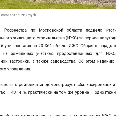
c.com/ автор: zinkevych
е Росреестра по Московской области подвело итог
ьного жилищного строительства (ИЖС) за первое полугоди
й учет поставлено 23 361 объект ИЖС. Общая площадь 
 на земельных участках, предоставленных для ИЖС,
ной застройки, а также садоводства. Об этом изданию
ого управления.
 нового строительства демонстрирует сбалансированны
тво — 48,14 %, практически на том же уровне — одноэтаж
я область входит в число лидеров по регистрации ИЖС. 