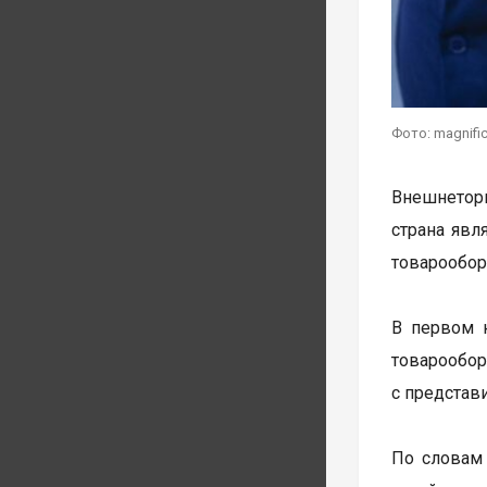
Фото: magnifi
Внешнеторг
страна явл
товарообор
В первом 
товарообо
с представ
По словам