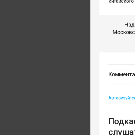
китайского
Над
Московск
Коммента
Авторизуйте
Подка
слуша