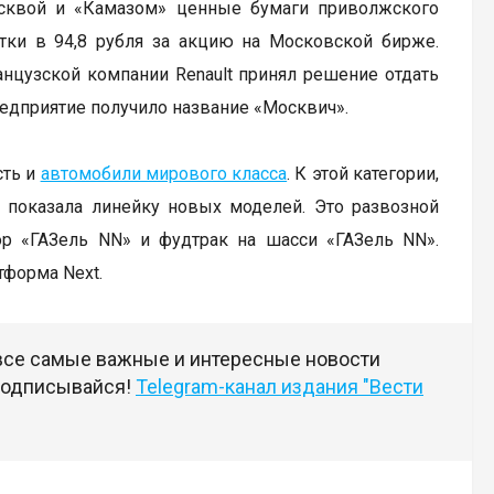
сквой и «Камазом» ценные бумаги приволжского
етки в 94,8 рубля за акцию на Московской бирже.
нцузской компании Renault принял решение отдать
едприятие получило название «Москвич».
сть и
автомобили мирового класса
. К этой категории,
я показала линейку новых моделей. Это развозной
ор «ГАЗель NN» и фудтрак на шасси «ГАЗель NN».
тформа Next.
 все самые важные и интересные новости
 подписывайся!
Telegram-канал издания "Вести