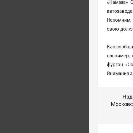
«Камаза» 
автозавода
Напомним, 
свою долю 
Как сообща
например, 
фургон «С
Внимания з
Над
Московск