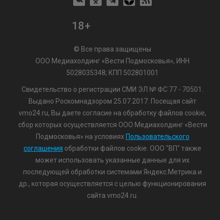
18+
© Все права защищены
ООО Медиахолдинг «Вести Подмосковья», ИНН
5028035348; КПП 502801001
Свидетельство о регистрации СМИ ЭЛ № ФС 77 - 70501.
Выдано Роскомнадзором 25.07.2017. Посещая сайт
vmo24.ru, Вы даете согласие на обработку файлов cookie,
сбор которых осуществляется ООО Медиахолдинг «Вести
Подмосковья» на условиях
Пользовательского
соглашения
обработки файлов cookie. ООО "ВП" также
может использовать указанные данные для их
последующей обработки системами Яндекс.Метрика и
др., которая осуществляется с целью функционирования
сайта vmo24.ru.
/var/www/www-root/data/www/vmo24.ru/template_footer.php