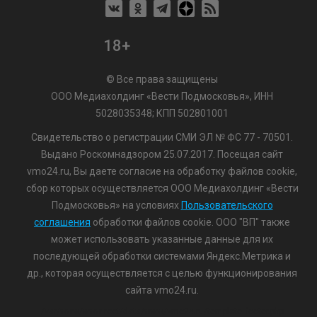
18+
© Все права защищены
ООО Медиахолдинг «Вести Подмосковья», ИНН
5028035348; КПП 502801001
Свидетельство о регистрации СМИ ЭЛ № ФС 77 - 70501.
Выдано Роскомнадзором 25.07.2017. Посещая сайт
vmo24.ru, Вы даете согласие на обработку файлов cookie,
сбор которых осуществляется ООО Медиахолдинг «Вести
Подмосковья» на условиях
Пользовательского
соглашения
обработки файлов cookie. ООО "ВП" также
может использовать указанные данные для их
последующей обработки системами Яндекс.Метрика и
др., которая осуществляется с целью функционирования
сайта vmo24.ru.
/var/www/www-root/data/www/vmo24.ru/template_footer.php