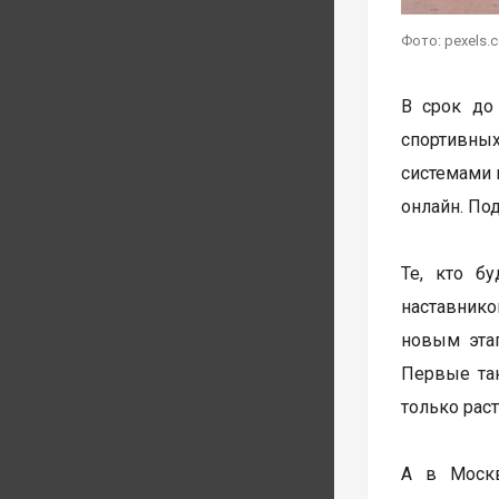
Фото: pexels.
В срок до
спортивны
системами 
онлайн. По
Те, кто б
наставнико
новым этап
Первые так
только рас
А в Мос