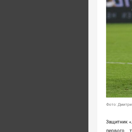
Фото: Дмитри
Защитник «
первого 