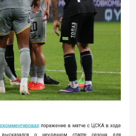
окомментировал
поражение в матче с ЦСКА в ходе
 высказался о неудачном старте сезона для