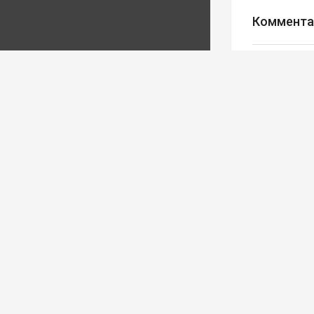
Коммента
Авторизуйте
Редакция
Ва
Реклама
© Все права за
ООО Медиахолдин
ИНН 5028035348;