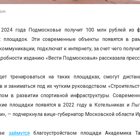
com
 2024 года Подмосковье получит 100 млн рублей из ф
х площадок. Эти современные объекты появятся в рамк
коммуникации, подключат к интернету, за счет чего полу
дробности изданию «Вести Подмосковья» рассказала пресс
удет тренироваться на таких площадках, смогут диста
в и заниматься под их чутким руководством. «Строительс
ом в развитии спортивной инфраструктуры. Современны
ие площадки появятся в 2022 году в Котельниках и Лытк
ти», — подчеркнула вице-губернатор Московской области И
кве
займутся
благоустройством площади Академика Та