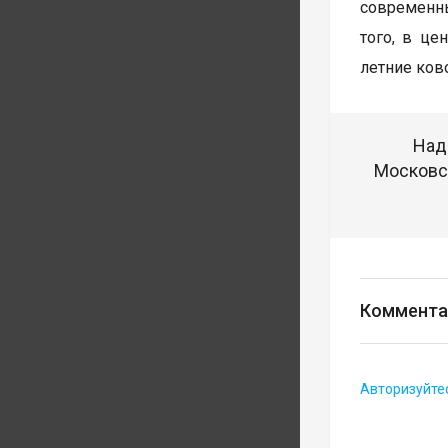
современны
того, в це
летние ков
Над
Московск
Коммента
Авторизуйте