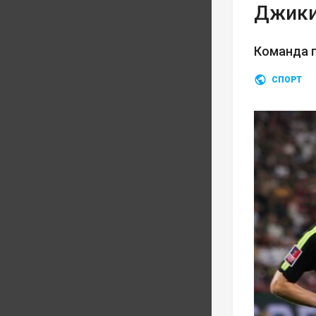
Джики
Команда п
СПОРТ