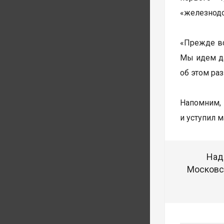
«железнод
«Прежде вс
Мы идем да
об этом раз
Напомним, 
и уступил м
Над
Московск