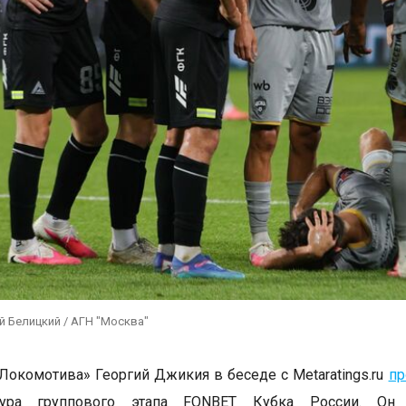
й Белицкий / АГН "Москва"
Локомотива» Георгий Джикия в беседе с Metaratings.ru
пр
тура группового этапа FONBET Кубка России. Он