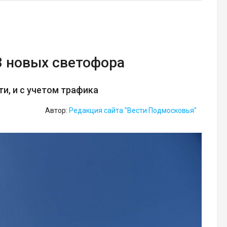
3 новых светофора
и, и с учетом трафика
Автор:
Редакция сайта "Вести Подмосковья"