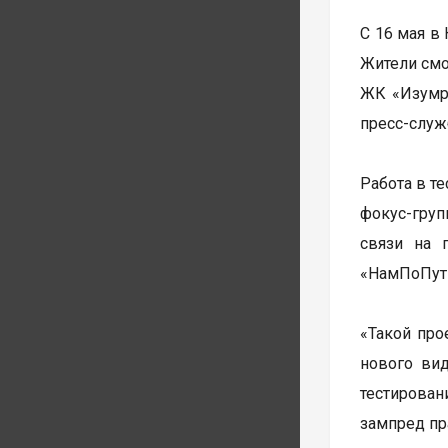
С 16 мая в
Жители смо
ЖК «Изумр
пресс-служ
Работа в т
фокус-груп
связи на 
«НамПоПут
«Такой про
нового ви
тестирова
зампред пр