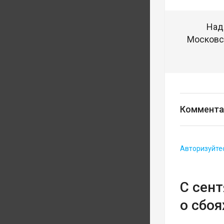
Над
Московск
Коммента
Авторизуйте
С сен
о сбоя