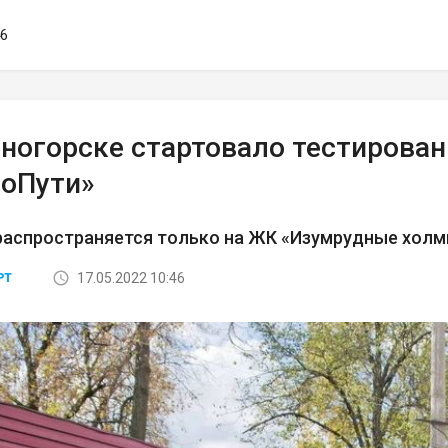
46
сногорске стартовало тестирован
оПути»
распространяется только на ЖК «Изумрудные хол
17.05.2022 10:46
РТ