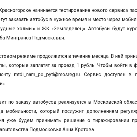
 Красногорске начинается тестирование нового сервиса п
гут заказать автобус в нужное время и место через моби
удные холмы» и ЖК «Земледелец». Автобусы будут курс
ба Минтранса Подмосковья.
естовом режиме продолжится в течение месяца. В ней при
пы, которые заплатят за проезд 1 рубль. Чтобы войти в 
почту mtdi_nam_po_pyti@mosreg.ru. Сервис доступен в
и».
ект по заказу автобусов реализуется в Московской обла
да мобильности, который послужит дополнением регуля
ния уже будем принимать решение о тиражировании п
авительства Подмосковья Анна Кротова.