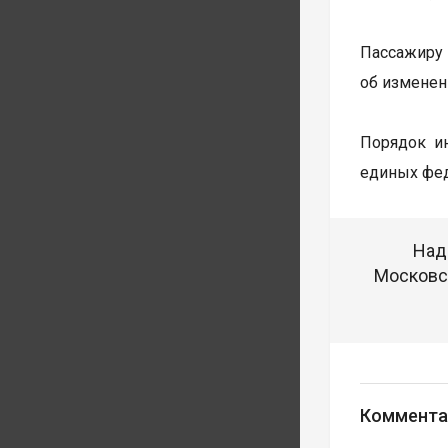
Пассажиру 
об изменен
Порядок ин
единых фед
Над
Московск
Коммента