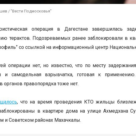
ушев / "Вести Подмосковья"
ористическая операция в Дагестане завершилась за
ию терактов. Подозреваемых ранее заблокировали в кв
рофиль” со ссылкой на информационный центр Национально
ей операции нет, но известно, что по месту задержан
ы и самодельная взрывчатка, готовая к применению
в органов правопорядка тоже нет.
бщалось
, что на время проведения КТО жильцы близле
 заблокированы в квартире дома на улице Ахмедхана С
м и Советском районах Махачкалы.