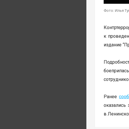
Фото: Илья Т
Контртерр
к проведен
издание “П
Подробност
боеприпас
сотруднико
Ранее
соо
оказались
в Ленинско