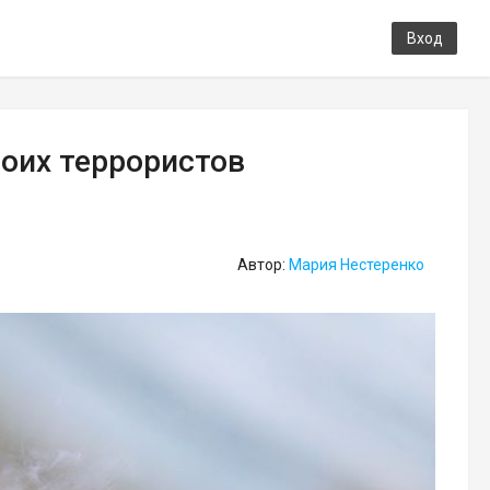
Вход
роих террористов
Автор:
Мария Нестеренко