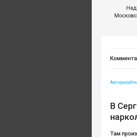
Над
Московск
Коммента
Авторизуйте
В Сер
нарко
Там прои