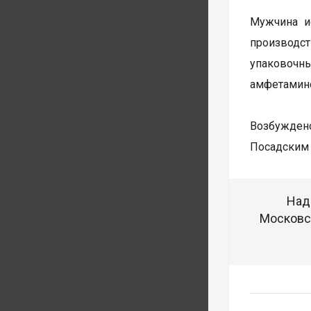
Мужчина и
производст
упаковочн
амфетамин
Возбуждено
Посадским 
Над
Московск